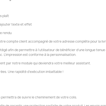
s plaît
ajouter texte et effet
re rendu
tre compte client accompagné de votre adresse complète pour la liv
otégé afin de permettre à l'utilisateur de bénéficier d'une longue tenu
nc. L'impression est conforme à la personnalisation.
ent par notre module qui deviendra votre meilleur assistant.
ées. Une rapidité d'exécution imbattable !
 permettra de suivre le cheminement de votre colis.
fin de garantir une protection parfaite de votre produit. Les envois so