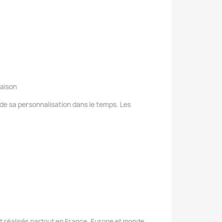
raison
e de sa personnalisation dans le temps. Les
nt réalisés partout en France, Europe et monde.