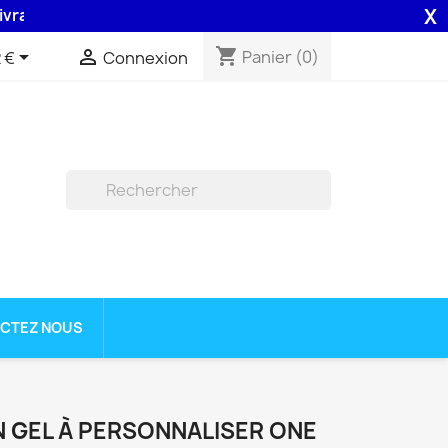
X
 48H assurée par la Poste .
shopping_cart


Panier
(0)
 €
Connexion

CTEZ NOUS
 GEL À PERSONNALISER ONE