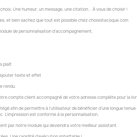
choix. Une humeur, un message, une citation... À vous de choisir !
es, et bien sachez que tout est possible chez choisistacoque.com
e module de personnalisation d'accompagnement.
s plaît
ajouter texte et effet
re rendu
tre compte client accompagné de votre adresse complète pour la liv
otégé afin de permettre à l'utilisateur de bénéficier d'une longue tenu
nc. L'impression est conforme à la personnalisation.
ent par notre module qui deviendra votre meilleur assistant.
ées. Une rapidité d'exécution imbattable !