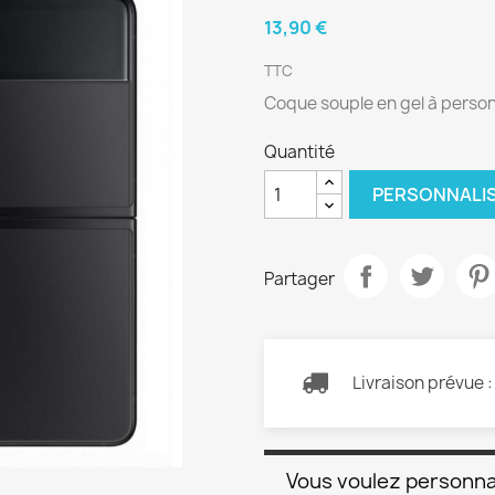
13,90 €
TTC
Coque souple en gel à person
Quantité
PERSONNALI
Partager
Livraison prévue 
Vous voulez personna