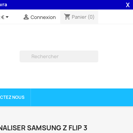
X
 48H assurée par la Poste .
shopping_cart


Panier
(0)
 €
Connexion

CTEZ NOUS
ALISER SAMSUNG Z FLIP 3