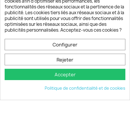
cookies afin d'optimiser les performances, les
fonctionnalités des réseaux sociaux et la pertinence de la
publicité. Les cookies tiers liés aux réseaux sociaux et à la
Un SAV à votre écoute
publicité sont utilisés pour vous offrir des fonctionnalités
Notre SAV est disponible 6/7J de 10h à 18H
optimisées sur les réseaux sociaux, ainsi que des
publicités personnalisées. Acceptez-vous ces cookies ?
Configurer
PRODUITS

Rejeter
INFORMATIONS

Accepter
VOTRE COMPTE

Politique de confidentialité et de cookies
INFORMATIONS
keyboard_arrow_down
© 2026 - choisistacoque.com