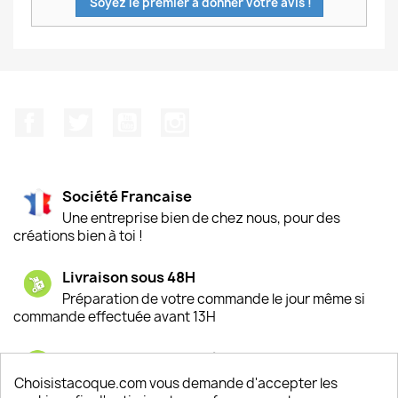
Soyez le premier à donner votre avis !
Facebook
Twitter
YouTube
Instagram
Société Francaise
Une entreprise bien de chez nous, pour des
créations bien à toi !
Livraison sous 48H
Préparation de votre commande le jour même si
commande effectuée avant 13H
Satisfaction de nos clients
Depuis 2009, entre 92% et 94% de nos clients
Choisistacoque.com vous demande d'accepter les
sont satisfaits de nos produits