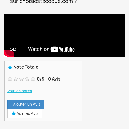
sur choisiostacoque.com ?
Note Totale
:
0
/
5
-
0
Avis
Voir les notes
Ajouter un Avis
Voir les Avis