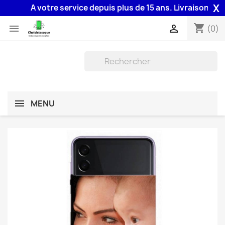
X
A votre service depuis plus de 15 ans. Livraison 48H ass
shopping_cart


(0)
MENU