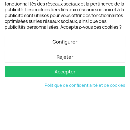
fonctionnalités des réseaux sociaux et la pertinence de la
publicité. Les cookies tiers liés aux réseaux sociaux et à la
Un SAV à votre écoute
publicité sont utilisés pour vous offrir des fonctionnalités
Notre SAV est disponible 6/7J de 10h à 18H
optimisées sur les réseaux sociaux, ainsi que des
publicités personnalisées. Acceptez-vous ces cookies ?
Configurer
PRODUITS

Rejeter
INFORMATIONS

Accepter
VOTRE COMPTE

Politique de confidentialité et de cookies
INFORMATIONS
keyboard_arrow_down
© 2026 - choisistacoque.com