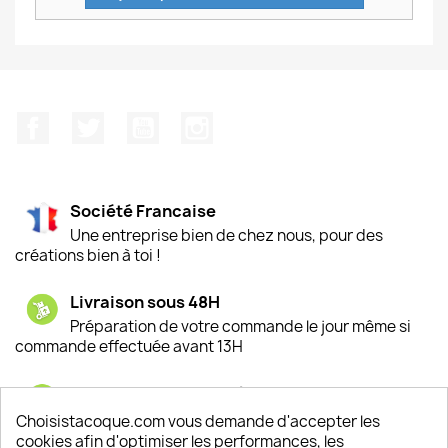
Facebook
Twitter
YouTube
Instagram
Société Francaise
Une entreprise bien de chez nous, pour des
créations bien à toi !
Livraison sous 48H
Préparation de votre commande le jour même si
commande effectuée avant 13H
Satisfaction de nos clients
Depuis 2009, entre 92% et 94% de nos clients
Choisistacoque.com vous demande d'accepter les
sont satisfaits de nos produits
cookies afin d'optimiser les performances, les