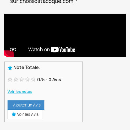
sur choisiostacoque.com ?
Note Totale
:
0
/
5
-
0
Avis
Voir les notes
Ajouter un Avis
Voir les Avis