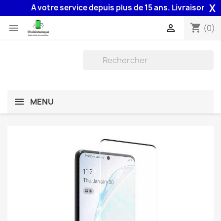
X
A votre service depuis plus de 15 ans. Livraison 48H as
shopping_cart


(0)
MENU