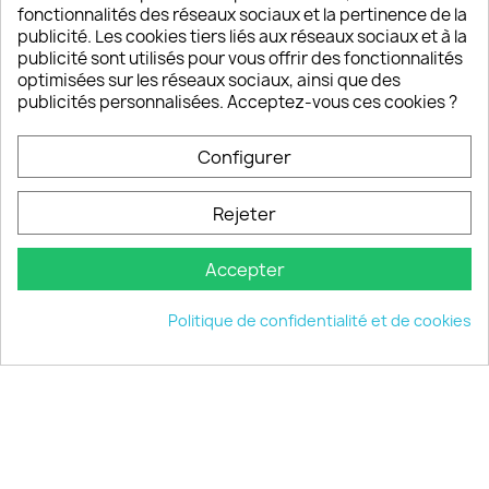
fonctionnalités des réseaux sociaux et la pertinence de la
publicité. Les cookies tiers liés aux réseaux sociaux et à la
Un SAV à votre écoute
publicité sont utilisés pour vous offrir des fonctionnalités
Notre SAV est disponible 6/7J de 10h à 18H
optimisées sur les réseaux sociaux, ainsi que des
publicités personnalisées. Acceptez-vous ces cookies ?
Configurer
PRODUITS

Rejeter
INFORMATIONS

Accepter
VOTRE COMPTE

Politique de confidentialité et de cookies
INFORMATIONS
keyboard_arrow_down
© 2026 - choisistacoque.com