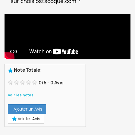
sur choisiostacoque.com ?
Note Totale
:
0
/
5
-
0
Avis
Voir les notes
Ajouter un Avis
Voir les Avis