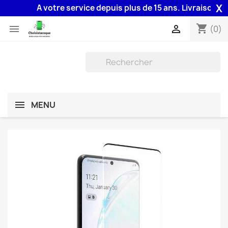
X
A votre service depuis plus de 15 ans. Livraison 48H a
shopping_cart


(0)
MENU