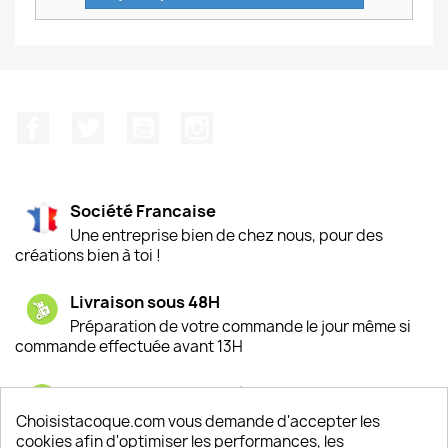
Facebook
Twitter
YouTube
Instagram
Société Francaise
Une entreprise bien de chez nous, pour des
créations bien à toi !
Livraison sous 48H
Préparation de votre commande le jour même si
commande effectuée avant 13H
Satisfaction de nos clients
Depuis 2009, entre 92% et 94% de nos clients
Choisistacoque.com vous demande d'accepter les
sont satisfaits de nos produits
cookies afin d'optimiser les performances, les