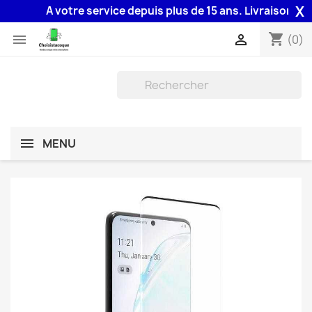
X
A votre service depuis plus de 15 ans. Livraison 48H a
shopping_cart


(0)
MENU