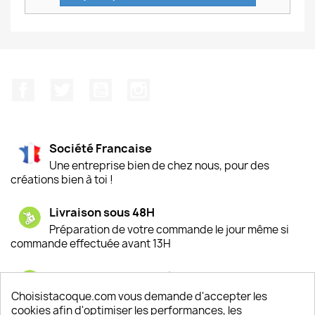
Facebook
Twitter
YouTube
Instagram
Société Francaise
Une entreprise bien de chez nous, pour des
créations bien à toi !
Livraison sous 48H
Préparation de votre commande le jour même si
commande effectuée avant 13H
Satisfaction de nos clients
Depuis 2009, entre 92% et 94% de nos clients
Choisistacoque.com vous demande d'accepter les
sont satisfaits de nos produits
cookies afin d'optimiser les performances, les