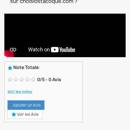
sur choisiostacoque.com ?
Note Totale
:
0
/
5
-
0
Avis
Voir les notes
Ajouter un Avis
Voir les Avis