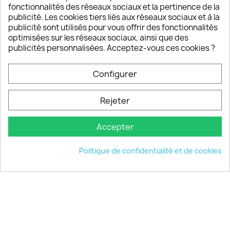
fonctionnalités des réseaux sociaux et la pertinence de la
publicité. Les cookies tiers liés aux réseaux sociaux et à la
Un SAV à votre écoute
publicité sont utilisés pour vous offrir des fonctionnalités
Notre SAV est disponible 6/7J de 10h à 18H
optimisées sur les réseaux sociaux, ainsi que des
publicités personnalisées. Acceptez-vous ces cookies ?
Configurer
PRODUITS

Rejeter
INFORMATIONS

Accepter
VOTRE COMPTE

Politique de confidentialité et de cookies
INFORMATIONS
keyboard_arrow_down
© 2026 - choisistacoque.com