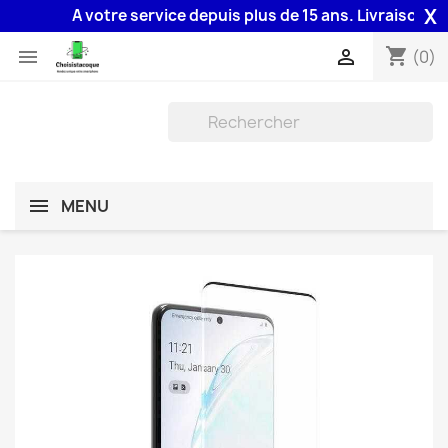
X
A votre service depuis plus de 15 ans. Livraison 48H a
shopping_cart


(0)
MENU