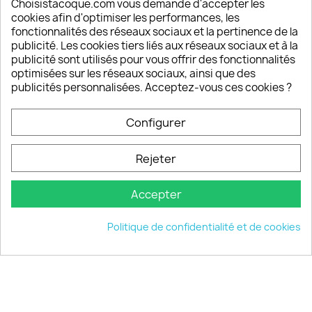
Choisistacoque.com vous demande d'accepter les
cookies afin d'optimiser les performances, les
Un SAV à votre écoute
fonctionnalités des réseaux sociaux et la pertinence de la
Notre SAV est disponible 6/7J de 10h à 18H
publicité. Les cookies tiers liés aux réseaux sociaux et à la
publicité sont utilisés pour vous offrir des fonctionnalités
optimisées sur les réseaux sociaux, ainsi que des
publicités personnalisées. Acceptez-vous ces cookies ?
PRODUITS

Configurer
INFORMATIONS

Rejeter
VOTRE COMPTE

Accepter
INFORMATIONS
keyboard_arrow_down
Politique de confidentialité et de cookies
© 2026 - choisistacoque.com