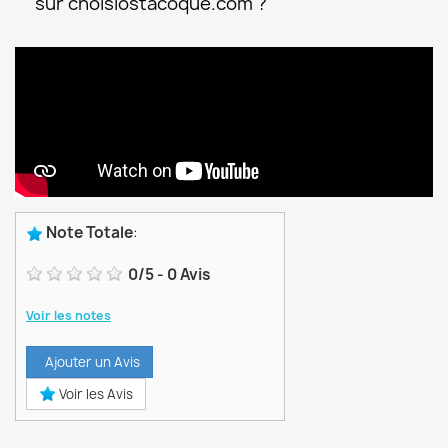
sur choisiostacoque.com ?
Note Totale
:
0
/
5
-
0
Avis
Voir les notes
Ajouter un Avis
Voir les Avis