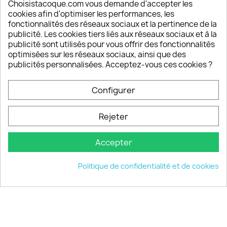
Depuis 2009, entre 92% et 94% de nos clients
Choisistacoque.com vous demande d'accepter les
sont satisfaits de nos produits
cookies afin d'optimiser les performances, les
fonctionnalités des réseaux sociaux et la pertinence de la
publicité. Les cookies tiers liés aux réseaux sociaux et à la
Un SAV à votre écoute
publicité sont utilisés pour vous offrir des fonctionnalités
Notre SAV est disponible 6/7J de 10h à 18H
optimisées sur les réseaux sociaux, ainsi que des
publicités personnalisées. Acceptez-vous ces cookies ?
Configurer
PRODUITS

Rejeter
INFORMATIONS

Accepter
VOTRE COMPTE

Politique de confidentialité et de cookies
INFORMATIONS
keyboard_arrow_down
© 2026 - choisistacoque.com