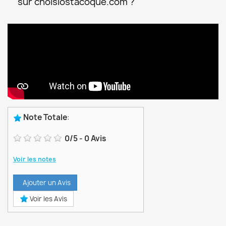
sur choisiostacoque.com ?
Note Totale
:
0
/
5
-
0
Avis
Voir les notes
Ajouter un Avis
Voir les Avis