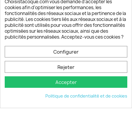
Choisistacoque.com vous demande d'accepter les
cookies afin d'optimiser les performances, les
Un SAV à votre écoute
fonctionnalités des réseaux sociaux et la pertinence de la
Notre SAV est disponible 6/7J de 10h à 18H
publicité. Les cookies tiers liés aux réseaux sociaux et à la
publicité sont utilisés pour vous offrir des fonctionnalités
optimisées sur les réseaux sociaux, ainsi que des
publicités personnalisées. Acceptez-vous ces cookies ?
PRODUITS

Configurer
INFORMATIONS

Rejeter
VOTRE COMPTE

Accepter
INFORMATIONS
keyboard_arrow_down
Politique de confidentialité et de cookies
© 2026 - choisistacoque.com