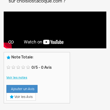
sur choisiostacoque.com ?
Note Totale
:
0
/
5
-
0
Avis
Voir les notes
Ajouter un Avis
Voir les Avis