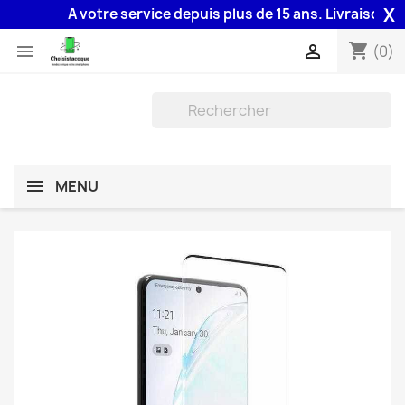
X
A votre service depuis plus de 15 ans. Livraison 48H 
shopping_cart


(0)
MENU