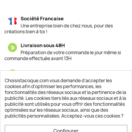
Société Francaise
Une entreprise bien de chez nous, pour des
créations bien à toi !
Livraison sous 48H
Préparation de votre commande le jour même si
commande effectuée avant 13H
Satisfaction de nos clients
Depuis 2009, entre 92% et 94% de nos clients
Choisistacoque.com vous demande d'accepter les
sont satisfaits de nos produits
cookies afin d'optimiser les performances, les
fonctionnalités des réseaux sociaux et la pertinence de la
publicité. Les cookies tiers liés aux réseaux sociaux et à la
Un SAV à votre écoute
publicité sont utilisés pour vous offrir des fonctionnalités
Notre SAV est disponible 6/7J de 10h à 18H
optimisées sur les réseaux sociaux, ainsi que des
publicités personnalisées. Acceptez-vous ces cookies ?
Configurer