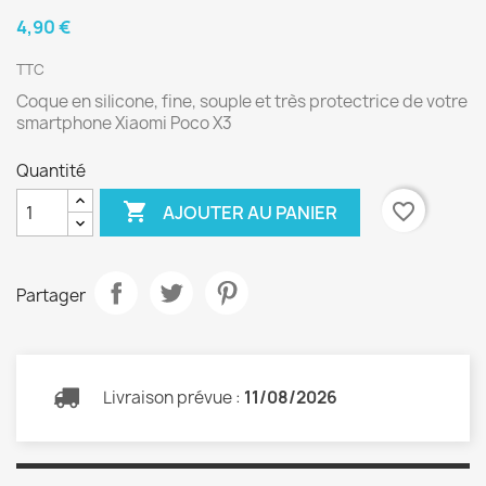
4,90 €
TTC
Coque en silicone, fine, souple et très protectrice de votre
smartphone Xiaomi Poco X3
Quantité

favorite_border
AJOUTER AU PANIER
Partager
Livraison prévue :
11/08/2026