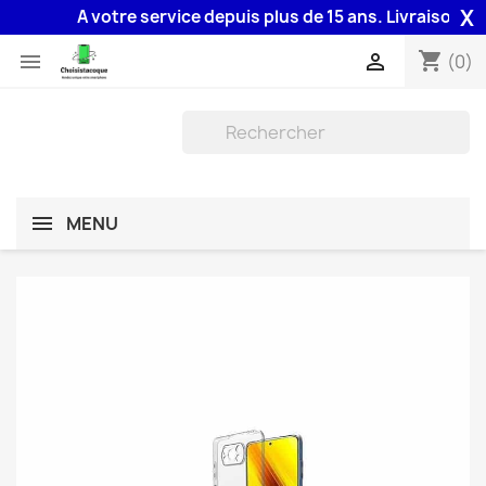
X
A votre service depuis plus de 15 ans. Livraison 48H a
shopping_cart


(0)
MENU