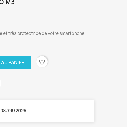
O M3
le et très protectrice de votre smartphone
favorite_border
 AU PANIER
:
08/08/2026