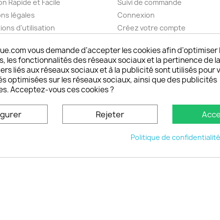
on Rapide et Facile
Suivi de commande
ns légales
Connexion
ions d'utilisation
Créez votre compte
pos
Mes alertes
ue.com vous demande d'accepter les cookies afin d'optimiser 
nt sécurisé choisistacoque
 les fonctionnalités des réseaux sociaux et la pertinence de la
rs et remboursements
ers liés aux réseaux sociaux et à la publicité sont utilisés pour 
son DOM TOM et outremer
és optimisées sur les réseaux sociaux, ainsi que des publicités
es. Acceptez-vous ces cookies ?
oisistacoque
nt personnaliser son
igurer
Rejeter
Acce
phone
ctez-nous
Politique de confidentialit
u site
© 2026 - choisistacoque.com