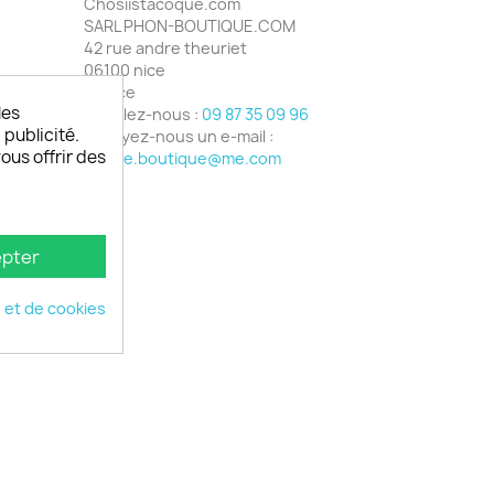
Chosiistacoque.com
SARL PHON-BOUTIQUE.COM
42 rue andre theuriet
06100 nice
France
les
Appelez-nous :
09 87 35 09 96
 publicité.
Envoyez-nous un e-mail :
vous offrir des
phone.boutique@me.com
pter
é et de cookies