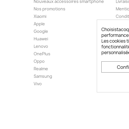
Nouveaux accessoires smartphone
Livrais
Nos promotions
Mentio
Xiaomi
Condit
Apple
A pro
Choisistacoq
Google
Paieme
performances,
Huawei
Retou
Les cookies ti
Lenovo
Livrai
fonctionnalit
personnalisé
OnePlus
FAQ ch
Oppo
Comme
Conf
smart
Realme
Conta
Samsung
Plan d
Vivo