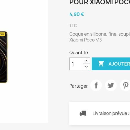
POUR XIAOMI POC
4,90 €
TTC
Coque en silicone, fine, soup
Xiaomi Poco M3
Quantité

AJOUTER
Partager
Livraison prévue 