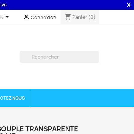
X
on 48H assurée par la Poste .
shopping_cart


Panier
(0)
 €
Connexion

CTEZ NOUS
SOUPLE TRANSPARENTE