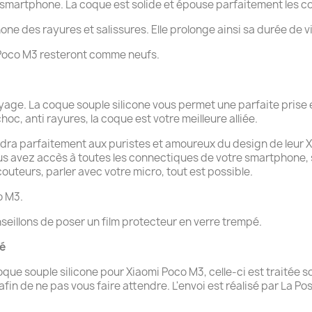
e smartphone. La coque est solide et épouse parfaitement les c
hone des rayures et salissures. Elle prolonge ainsi sa durée de v
i Poco M3 resteront comme neufs.
yage. La coque souple silicone vous permet une parfaite prise 
choc, anti rayures, la coque est votre meilleure alliée.
dra parfaitement aux puristes et amoureux du design de leur Xiao
ous avez accès à toutes les connectiques de votre smartphone,
uteurs, parler avec votre micro, tout est possible.
o M3.
seillons de poser un film protecteur en verre trempé.
té
 souple silicone pour Xiaomi Poco M3, celle-ci est traitée so
n de ne pas vous faire attendre. L'envoi est réalisé par La Pos
.