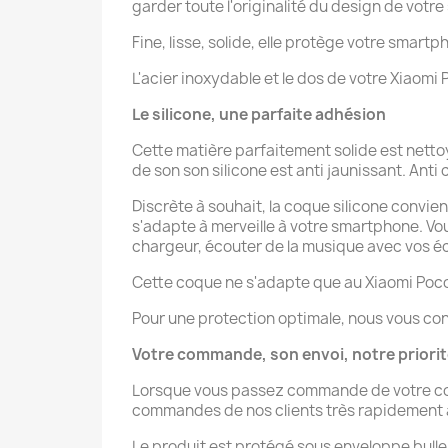
garder toute l'originalité du design de votr
Fine, lisse, solide, elle protège votre smartp
L'acier inoxydable et le dos de votre Xiaom
Le silicone, une parfaite adhésion
Cette matière parfaitement solide est netto
de son son silicone est anti jaunissant. Anti 
Discrète à souhait, la coque silicone convien
s'adapte à merveille à votre smartphone. V
chargeur, écouter de la musique avec vos éco
Cette coque ne s'adapte que au Xiaomi Poc
Pour une protection optimale, nous vous con
Votre commande, son envoi, notre priori
Lorsque vous passez commande de votre coque
commandes de nos clients très rapidement afi
Le produit est protégé sous enveloppe bulle