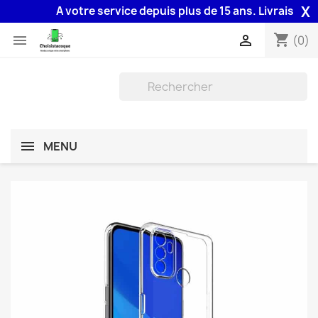
X
A votre service depuis plus de 15 ans. Livraison 48H 
shopping_cart


(0)
MENU