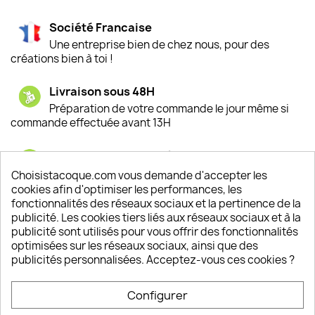
Société Francaise
Une entreprise bien de chez nous, pour des
créations bien à toi !
Livraison sous 48H
Préparation de votre commande le jour même si
commande effectuée avant 13H
Satisfaction de nos clients
Depuis 2009, entre 92% et 94% de nos clients
Choisistacoque.com vous demande d'accepter les
sont satisfaits de nos produits
cookies afin d'optimiser les performances, les
fonctionnalités des réseaux sociaux et la pertinence de la
publicité. Les cookies tiers liés aux réseaux sociaux et à la
Un SAV à votre écoute
publicité sont utilisés pour vous offrir des fonctionnalités
Notre SAV est disponible 6/7J de 10h à 18H
optimisées sur les réseaux sociaux, ainsi que des
publicités personnalisées. Acceptez-vous ces cookies ?
Configurer
PRODUITS
