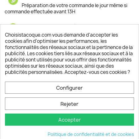
Préparation de votre commande le jour même si
commande effectuée avant 13H
Satisfaction de nos clients
Depuis 2009, entre 92% et 94% de nos clients
Choisistacoque.com vous demande d'accepter les
sont satisfaits de nos produits
cookies afin d'optimiser les performances, les
fonctionnalités des réseaux sociaux et la pertinence de la
publicité. Les cookies tiers liés aux réseaux sociaux et à la
Un SAV à votre écoute
publicité sont utilisés pour vous offrir des fonctionnalités
Notre SAV est disponible 6/7J de 10h à 18H
optimisées sur les réseaux sociaux, ainsi que des
publicités personnalisées. Acceptez-vous ces cookies ?
Configurer
PRODUITS

Rejeter
INFORMATIONS

Accepter
VOTRE COMPTE

Politique de confidentialité et de cookies
INFORMATIONS
keyboard_arrow_down