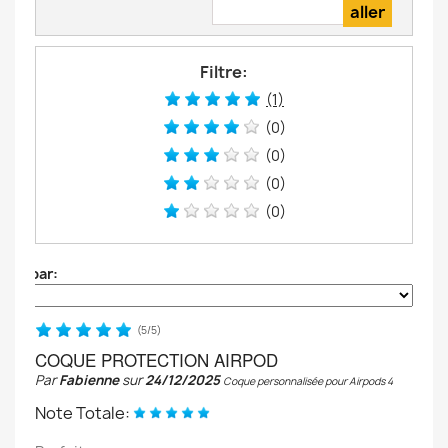
Filtre:
(1)
(0)
(0)
(0)
(0)
Trier par:
(
5
/
5
)
COQUE PROTECTION AIRPOD
Par
Fabienne
sur
24/12/2025
Coque personnalisée pour Airpods 4
Note Totale: