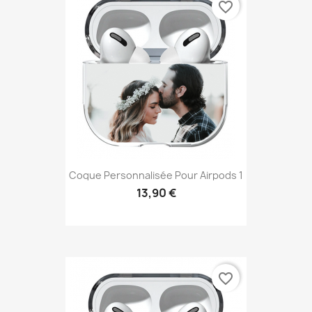
favorite_border
Coque Personnalisée Pour Airpods 1
13,90 €
favorite_border