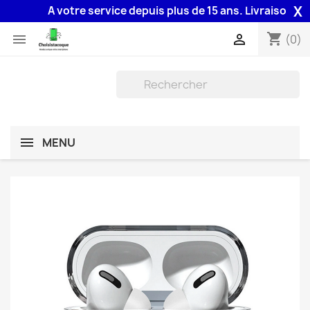
X
A votre service depuis plus de 15 ans. Livraison 48H ass
shopping_cart


(0)
MENU