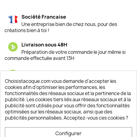
Société Francaise
Une entreprise bien de chez nous, pour des
créations bien à toi !
Livraison sous 48H
Préparation de votre commande le jour même si
commande effectuée avant 13H
Satisfaction de nos clients
Depuis 2009, entre 92% et 94% de nos clients
Choisistacoque.com vous demande d'accepter les
sont satisfaits de nos produits
cookies afin d'optimiser les performances, les
fonctionnalités des réseaux sociaux et la pertinence de la
publicité. Les cookies tiers liés aux réseaux sociaux et à la
Un SAV à votre écoute
publicité sont utilisés pour vous offrir des fonctionnalités
Notre SAV est disponible 6/7J de 10h à 18H
optimisées sur les réseaux sociaux, ainsi que des
publicités personnalisées. Acceptez-vous ces cookies ?
Configurer
PRODUITS
