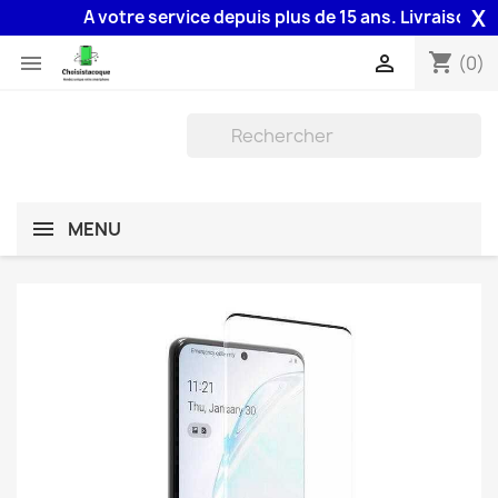
X
A votre service depuis plus de 15 ans. Livraison 48H 
shopping_cart


(0)
MENU