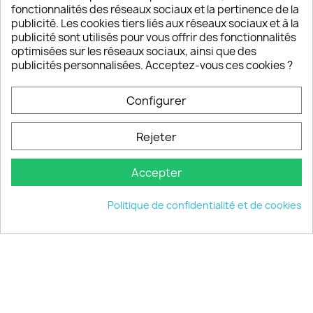
fonctionnalités des réseaux sociaux et la pertinence de la
publicité. Les cookies tiers liés aux réseaux sociaux et à la
Un SAV à votre écoute
publicité sont utilisés pour vous offrir des fonctionnalités
Notre SAV est disponible 6/7J de 10h à 18H
optimisées sur les réseaux sociaux, ainsi que des
publicités personnalisées. Acceptez-vous ces cookies ?
Configurer
PRODUITS

Rejeter
INFORMATIONS

Accepter
VOTRE COMPTE

Politique de confidentialité et de cookies
INFORMATIONS
keyboard_arrow_down
© 2026 - choisistacoque.com