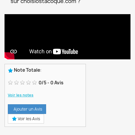
sur choisiostacoque.com ?
Note Totale
:
0
/
5
-
0
Avis
Voir les notes
Ajouter un Avis
Voir les Avis