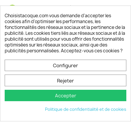
Satisfaction de nos clients
Depuis 2009, entre 92% et 94% de nos clients
Choisistacoque.com vous demande d'accepter les
sont satisfaits de nos produits
cookies afin d'optimiser les performances, les
fonctionnalités des réseaux sociaux et la pertinence de la
publicité. Les cookies tiers liés aux réseaux sociaux et à la
Un SAV à votre écoute
publicité sont utilisés pour vous offrir des fonctionnalités
Notre SAV est disponible 6/7J de 10h à 18H
optimisées sur les réseaux sociaux, ainsi que des
publicités personnalisées. Acceptez-vous ces cookies ?
Configurer
PRODUITS

Rejeter
INFORMATIONS

Accepter
VOTRE COMPTE

Politique de confidentialité et de cookies
INFORMATIONS
keyboard_arrow_down
© 2026 - choisistacoque.com