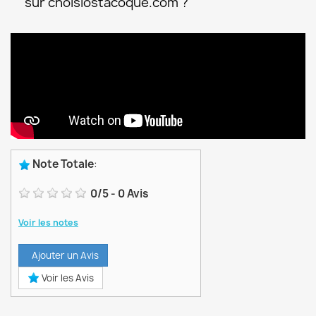
sur choisiostacoque.com ?
Note Totale
:
0
/
5
-
0
Avis
Voir les notes
Ajouter un Avis
Voir les Avis