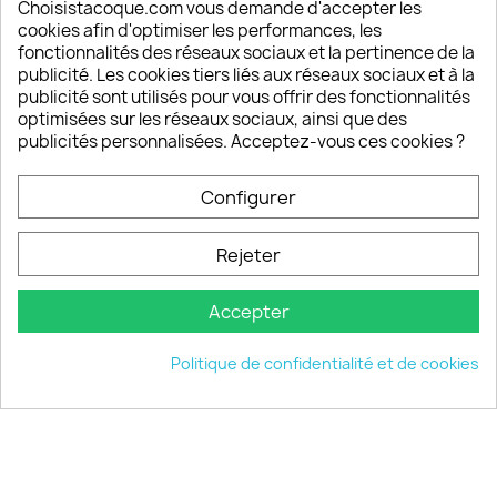
Depuis 2009, entre 92% et 94% de nos clients
Choisistacoque.com vous demande d'accepter les
sont satisfaits de nos produits
cookies afin d'optimiser les performances, les
fonctionnalités des réseaux sociaux et la pertinence de la
publicité. Les cookies tiers liés aux réseaux sociaux et à la
Un SAV à votre écoute
publicité sont utilisés pour vous offrir des fonctionnalités
Notre SAV est disponible 6/7J de 10h à 18H
optimisées sur les réseaux sociaux, ainsi que des
publicités personnalisées. Acceptez-vous ces cookies ?
Configurer
PRODUITS

Rejeter
INFORMATIONS

Accepter
VOTRE COMPTE

Politique de confidentialité et de cookies
INFORMATIONS
keyboard_arrow_down
© 2026 - choisistacoque.com