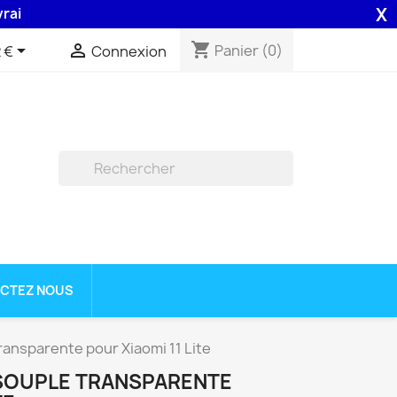
X
n 48H assurée par la Poste .
shopping_cart


Panier
(0)
 €
Connexion

CTEZ NOUS
ransparente pour Xiaomi 11 Lite
SOUPLE TRANSPARENTE