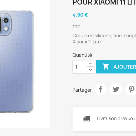
POUR XIAOMI 11 LI
4,90 €
TTC
Coque en silicone, fine, soup
Xiaomi 11 Lite
Quantité

AJOUTER
Partager
Livraison prévue 