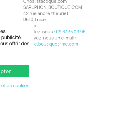
Chosiistacoque.com
SARL PHON-BOUTIQUE.COM
42 rue andre theuriet
06100 nice
France
les
Appelez-nous :
09 87 35 09 96
 publicité.
Envoyez-nous un e-mail :
vous offrir des
phone.boutique@me.com
pter
é et de cookies