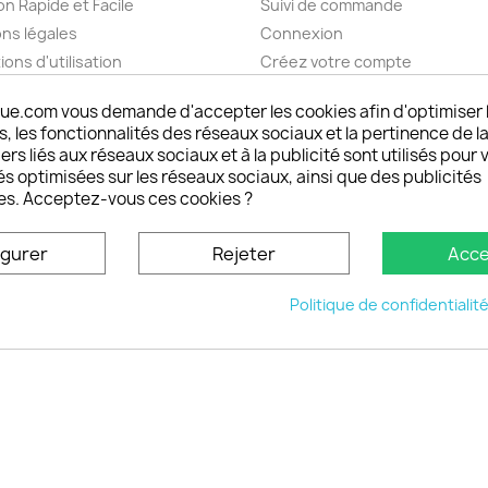
on Rapide et Facile
Suivi de commande
ns légales
Connexion
ions d'utilisation
Créez votre compte
pos
Mes alertes
ue.com vous demande d'accepter les cookies afin d'optimiser 
nt sécurisé choisistacoque
 les fonctionnalités des réseaux sociaux et la pertinence de la
rs et remboursements
ers liés aux réseaux sociaux et à la publicité sont utilisés pour 
son DOM TOM et outremer
és optimisées sur les réseaux sociaux, ainsi que des publicités
es. Acceptez-vous ces cookies ?
oisistacoque
nt personnaliser son
igurer
Rejeter
Acce
phone
ctez-nous
Politique de confidentialit
u site
© 2026 - choisistacoque.com