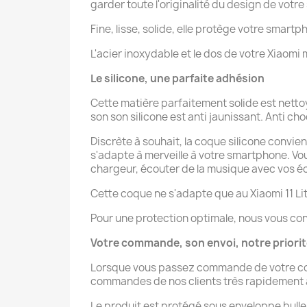
garder toute l'originalité du design de votr
Fine, lisse, solide, elle protège votre smartp
L'acier inoxydable et le dos de votre Xiaomi 
Le silicone, une parfaite adhésion
Cette matière parfaitement solide est nettoy
son son silicone est anti jaunissant. Anti choc
Discrète à souhait, la coque silicone convien
s'adapte à merveille à votre smartphone. V
chargeur, écouter de la musique avec vos éco
Cette coque ne s'adapte que au Xiaomi 11 Lit
Pour une protection optimale, nous vous con
Votre commande, son envoi, notre priori
Lorsque vous passez commande de votre coque 
commandes de nos clients très rapidement afi
Le produit est protégé sous enveloppe bulle