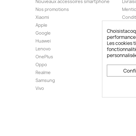
Nouveaux accessoires smartphone
Livrais
Nos promotions
Mentio
Xiaomi
Condit
Apple
A pro
Choisistacoq
Google
Paieme
performances,
Huawei
Retou
Les cookies ti
Lenovo
Livrai
fonctionnalit
personnalisé
OnePlus
FAQ ch
Oppo
Comme
Conf
smart
Realme
Conta
Samsung
Plan d
Vivo