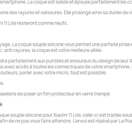
e smartphone. La coque est solide et épouse parfaitement les c
hone des rayures et salissures. Elle prolonge ainsi sa durée de v
mi 11 Lite resteront comme neufs.
age. La coque souple silicone vous permet une parfaite prise en
, anti rayures, la coque est votre meilleure alliée.
dra parfaitement aux puristes et amoureux du design de leur Xiao
ous avez accès à toutes les connectiques de votre smartphone,
uteurs, parler avec votre micro, tout est possible.
e.
seillons de poser un film protecteur en verre trempé.
té
souple silicone pour Xiaomi 11 Lite, celle-ci est traitée sous
n de ne pas vous faire attendre. L'envoi est réalisé par La Pos
.