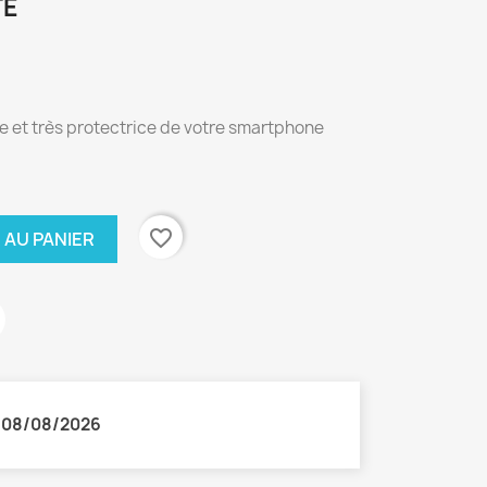
TE
le et très protectrice de votre smartphone
favorite_border
 AU PANIER
:
08/08/2026