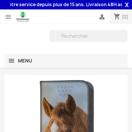
X
otre service depuis plus de 15 ans. Livraison 48H assurée par
shopping_cart


(0)
MENU