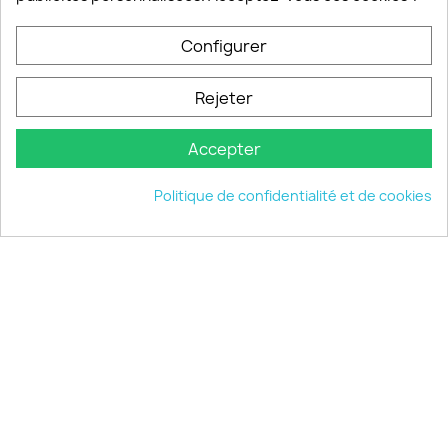
PRODUITS

Configurer
INFORMATIONS

Rejeter
VOTRE COMPTE

Accepter
INFORMATIONS
keyboard_arrow_down
Politique de confidentialité et de cookies
© 2026 - choisistacoque.com