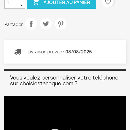

favorite_border
AJOUTER AU PANIER
Partager
Livraison prévue :
08/08/2026
Vous voulez personnaliser votre téléphone
sur choisiostacoque.com ?