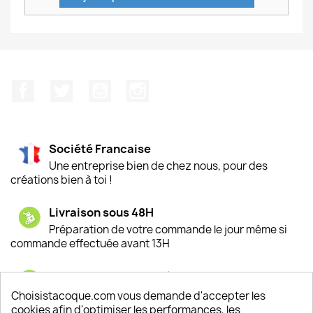
Facebook
Twitter
YouTube
Instagram
Société Francaise
Une entreprise bien de chez nous, pour des
créations bien à toi !
Livraison sous 48H
Préparation de votre commande le jour même si
commande effectuée avant 13H
Satisfaction de nos clients
Depuis 2009, entre 92% et 94% de nos clients
Choisistacoque.com vous demande d'accepter les
sont satisfaits de nos produits
cookies afin d'optimiser les performances, les