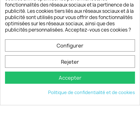
fonctionnalités des réseaux sociaux et la pertinence de la
publicité. Les cookies tiers liés aux réseaux sociaux et à la
Un SAV à votre écoute
publicité sont utilisés pour vous offrir des fonctionnalités
Notre SAV est disponible 6/7J de 10h à 18H
optimisées sur les réseaux sociaux, ainsi que des
publicités personnalisées. Acceptez-vous ces cookies ?
Configurer
PRODUITS

Rejeter
INFORMATIONS

Accepter
VOTRE COMPTE

Politique de confidentialité et de cookies
INFORMATIONS
keyboard_arrow_down
© 2026 - choisistacoque.com