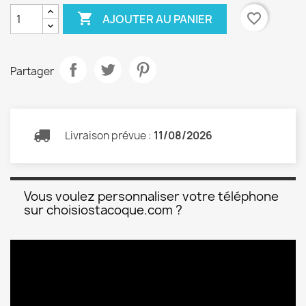

favorite_border
AJOUTER AU PANIER
Partager
Livraison prévue :
11/08/2026
Vous voulez personnaliser votre téléphone
sur choisiostacoque.com ?