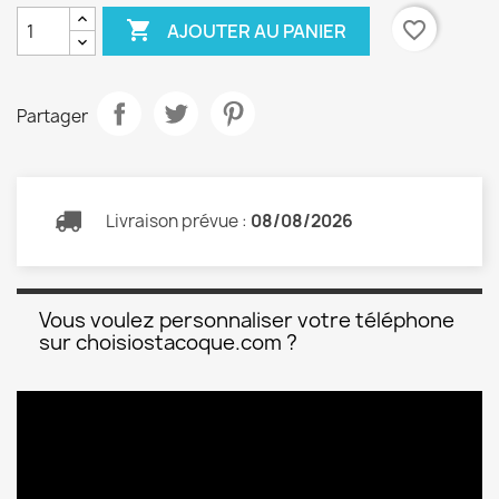

favorite_border
AJOUTER AU PANIER
Partager
Livraison prévue :
08/08/2026
Vous voulez personnaliser votre téléphone
sur choisiostacoque.com ?