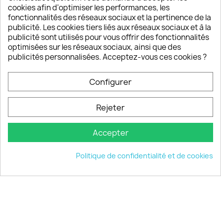
sont satisfaits de nos produits
cookies afin d'optimiser les performances, les
fonctionnalités des réseaux sociaux et la pertinence de la
publicité. Les cookies tiers liés aux réseaux sociaux et à la
Un SAV à votre écoute
publicité sont utilisés pour vous offrir des fonctionnalités
Notre SAV est disponible 6/7J de 10h à 18H
optimisées sur les réseaux sociaux, ainsi que des
publicités personnalisées. Acceptez-vous ces cookies ?
Configurer
PRODUITS

Rejeter
INFORMATIONS

Accepter
VOTRE COMPTE

Politique de confidentialité et de cookies
INFORMATIONS
keyboard_arrow_down
© 2026 - choisistacoque.com