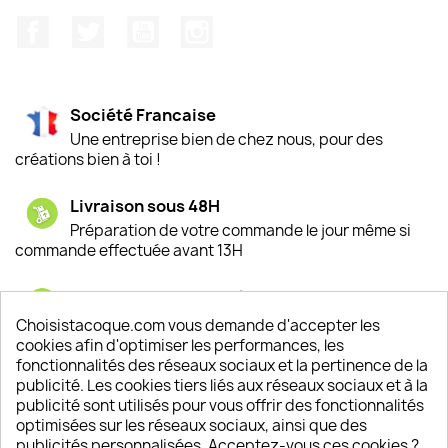
Facebook
Twitter
YouTube
Instagram
Société Francaise
Une entreprise bien de chez nous, pour des
créations bien à toi !
Livraison sous 48H
Préparation de votre commande le jour même si
commande effectuée avant 13H
Satisfaction de nos clients
Depuis 2009, entre 92% et 94% de nos clients
Choisistacoque.com vous demande d'accepter les
sont satisfaits de nos produits
cookies afin d'optimiser les performances, les
fonctionnalités des réseaux sociaux et la pertinence de la
publicité. Les cookies tiers liés aux réseaux sociaux et à la
Un SAV à votre écoute
publicité sont utilisés pour vous offrir des fonctionnalités
Notre SAV est disponible 6/7J de 10h à 18H
optimisées sur les réseaux sociaux, ainsi que des
publicités personnalisées. Acceptez-vous ces cookies ?