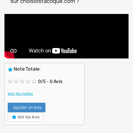
sur choisiostacoque.com ?
Note Totale
:
0
/
5
-
0
Avis
Voir les notes
Ajouter un Avis
Voir les Avis