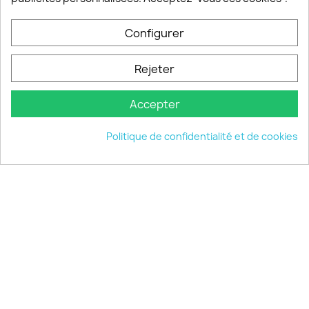
Configurer
PRODUITS

Rejeter
INFORMATIONS

Accepter
VOTRE COMPTE

Politique de confidentialité et de cookies
INFORMATIONS
keyboard_arrow_down
© 2026 - choisistacoque.com