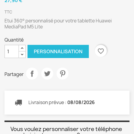
27,90 €
TTC
Etui 360° personnalisé pour votre tablette Huawei
MediaPad M5 Lite
Quantité
favorite_border
PERSONNALISATION
Partager
Livraison prévue :
08/08/2026
Vous voulez personnaliser votre téléphone