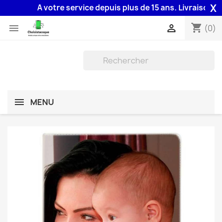
X
A votre service depuis plus de 15 ans. Livraison 48H a
shopping_cart


(0)
MENU