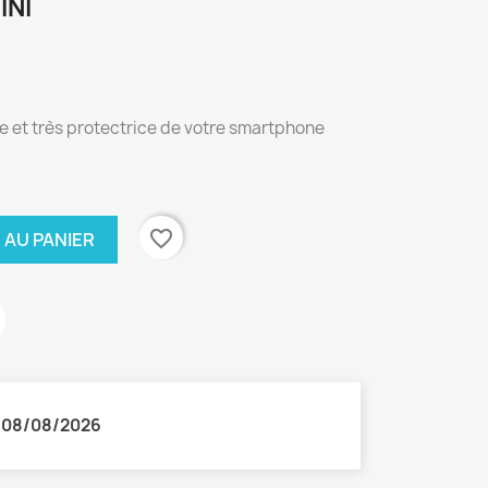
INI
le et très protectrice de votre smartphone
favorite_border
 AU PANIER
:
08/08/2026