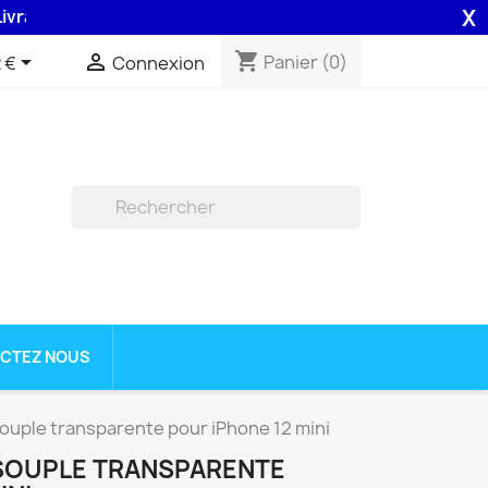
X
son 48H assurée par la Poste .
shopping_cart


Panier
(0)
 €
Connexion

CTEZ NOUS
ouple transparente pour iPhone 12 mini
SOUPLE TRANSPARENTE