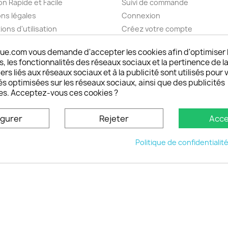
on Rapide et Facile
Suivi de commande
ns légales
Connexion
ions d'utilisation
Créez votre compte
pos
Mes alertes
ue.com vous demande d'accepter les cookies afin d'optimiser 
nt sécurisé choisistacoque
 les fonctionnalités des réseaux sociaux et la pertinence de la
rs et remboursements
ers liés aux réseaux sociaux et à la publicité sont utilisés pour 
son DOM TOM et outremer
és optimisées sur les réseaux sociaux, ainsi que des publicités
es. Acceptez-vous ces cookies ?
oisistacoque
nt personnaliser son
igurer
Rejeter
Acce
phone
ctez-nous
Politique de confidentialit
u site
© 2026 - choisistacoque.com