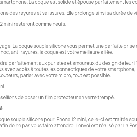
e smartphone. La coque est solide et épouse parfaitement les c
hone des rayures et salissures. Elle prolonge ainsi sa durée de v
 12 mini resteront comme neufs.
age. La coque souple silicone vous permet une parfaite prise e
choc, anti rayures, la coque est votre meilleure alliée.
dra parfaitement aux puristes et amoureux du design de leur iPho
ous avez accès à toutes les connectiques de votre smartphone,
uteurs, parler avec votre micro, tout est possible.
ni.
seillons de poser un film protecteur en verre trempé.
té
 souple silicone pour iPhone 12 mini, celle-ci est traitée sou
n de ne pas vous faire attendre. L'envoi est réalisé par La Pos
.