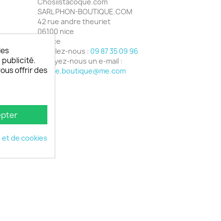
Chosiistacoque.com
SARL PHON-BOUTIQUE.COM
42 rue andre theuriet
06100 nice
France
les
Appelez-nous :
09 87 35 09 96
 publicité.
Envoyez-nous un e-mail :
vous offrir des
phone.boutique@me.com
pter
é et de cookies