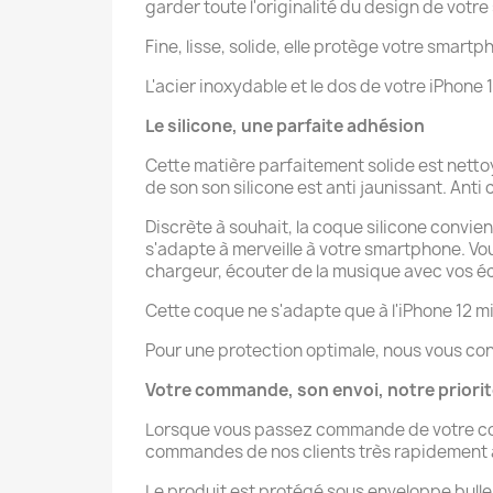
garder toute l'originalité du design de votr
Fine, lisse, solide, elle protège votre smartp
L'acier inoxydable et le dos de votre iPhone
Le silicone, une parfaite adhésion
Cette matière parfaitement solide est nettoy
de son son silicone est anti jaunissant. Anti 
Discrète à souhait, la coque silicone convien
s'adapte à merveille à votre smartphone. V
chargeur, écouter de la musique avec vos éco
Cette coque ne s'adapte que à l'iPhone 12 mi
Pour une protection optimale, nous vous con
Votre commande, son envoi, notre priori
Lorsque vous passez commande de votre coque
commandes de nos clients très rapidement afi
Le produit est protégé sous enveloppe bulle