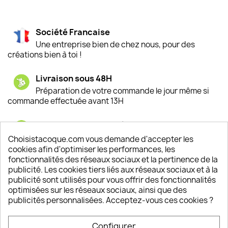
Société Francaise
Une entreprise bien de chez nous, pour des
créations bien à toi !
Livraison sous 48H
Préparation de votre commande le jour même si
commande effectuée avant 13H
Satisfaction de nos clients
Depuis 2009, entre 92% et 94% de nos clients
Choisistacoque.com vous demande d'accepter les
sont satisfaits de nos produits
cookies afin d'optimiser les performances, les
fonctionnalités des réseaux sociaux et la pertinence de la
publicité. Les cookies tiers liés aux réseaux sociaux et à la
Un SAV à votre écoute
publicité sont utilisés pour vous offrir des fonctionnalités
Notre SAV est disponible 6/7J de 10h à 18H
optimisées sur les réseaux sociaux, ainsi que des
publicités personnalisées. Acceptez-vous ces cookies ?
Configurer