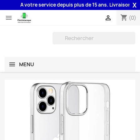
X
A votre service depuis plus de 15 ans. Livraison 48H as
shopping_cart


(0)
MENU