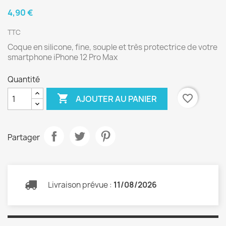
4,90 €
TTC
Coque en silicone, fine, souple et très protectrice de votre
smartphone iPhone 12 Pro Max
Quantité

favorite_border
AJOUTER AU PANIER
Partager
Livraison prévue :
11/08/2026