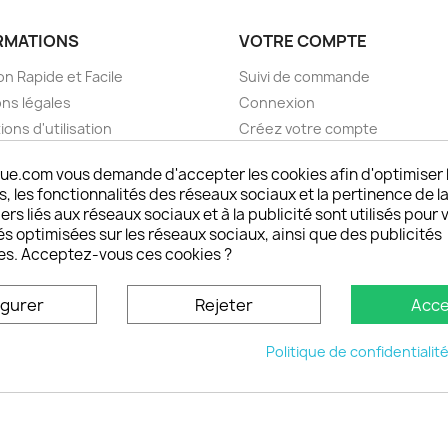
RMATIONS
VOTRE COMPTE
on Rapide et Facile
Suivi de commande
ns légales
Connexion
ions d'utilisation
Créez votre compte
pos
Mes alertes
ue.com vous demande d'accepter les cookies afin d'optimiser 
nt sécurisé choisistacoque
 les fonctionnalités des réseaux sociaux et la pertinence de la
rs et remboursements
ers liés aux réseaux sociaux et à la publicité sont utilisés pour 
son DOM TOM et outremer
és optimisées sur les réseaux sociaux, ainsi que des publicités
es. Acceptez-vous ces cookies ?
oisistacoque
nt personnaliser son
igurer
Rejeter
Acce
phone
ctez-nous
Politique de confidentialit
u site
© 2026 - choisistacoque.com