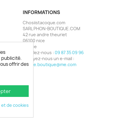
INFORMATIONS
Chosiistacoque.com
SARL PHON-BOUTIQUE.COM
42 rue andre theuriet
06100 nice
France
les
Appelez-nous :
09 87 35 09 96
 publicité.
Envoyez-nous un e-mail :
vous offrir des
phone.boutique@me.com
pter
é et de cookies