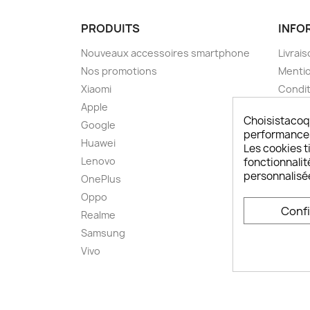
PRODUITS
INFO
Nouveaux accessoires smartphone
Livrais
Nos promotions
Mentio
Xiaomi
Condit
Apple
A pro
Choisistacoq
Google
Paieme
performances,
Huawei
Retou
Les cookies ti
Lenovo
Livrai
fonctionnalit
personnalisé
OnePlus
FAQ ch
Oppo
Comme
Conf
smart
Realme
Conta
Samsung
Plan d
Vivo