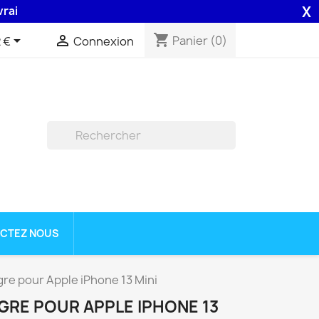
X
n 48H assurée par la Poste .
shopping_cart


Panier
(0)
 €
Connexion

CTEZ NOUS
re pour Apple iPhone 13 Mini
GRE POUR APPLE IPHONE 13