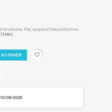
 en silicone, fine, souple et très protectrice
13 Mini
favorite_border
 AU PANIER
:
10/08/2026