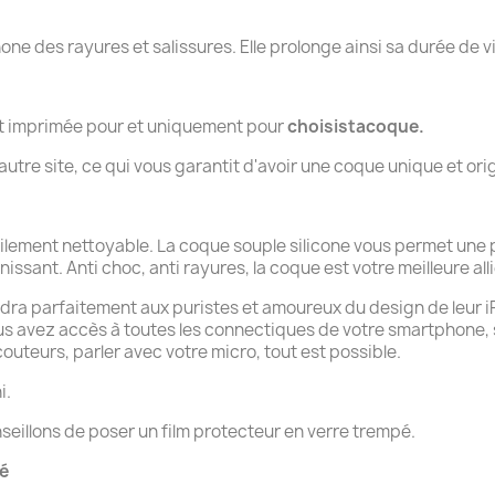
.
hone des rayures et salissures. Elle prolonge ainsi sa durée de v
nt imprimée pour et uniquement pour
choisistacoque.
tre site, ce qui vous garantit d'avoir une coque unique et orig
cilement nettoyable. La coque souple silicone vous permet une 
unissant. Anti choc, anti rayures, la coque est votre meilleure all
dra parfaitement aux puristes et amoureux du design de leur iPho
ous avez accès à toutes les connectiques de votre smartphone,
uteurs, parler avec votre micro, tout est possible.
i.
seillons de poser un film protecteur en verre trempé.
té