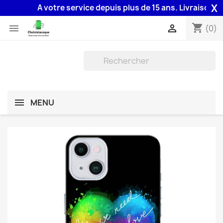
X
A votre service depuis plus de 15 ans. Livraison 48H 
shopping_cart


(0)
MENU