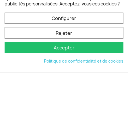
publicités personnalisées. Acceptez-vous ces cookies ?
Configurer
PRODUITS

Rejeter
INFORMATIONS

Accepter
VOTRE COMPTE

Politique de confidentialité et de cookies
INFORMATIONS
keyboard_arrow_down
© 2026 - choisistacoque.com