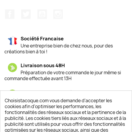
Facebook
Twitter
YouTube
Instagram
Société Francaise
Une entreprise bien de chez nous, pour des
créations bien à toi !
Livraison sous 48H
Préparation de votre commande le jour même si
commande effectuée avant 13H
Satisfaction de nos clients
Depuis 2009, entre 92% et 94% de nos clients
Choisistacoque.com vous demande d'accepter les
sont satisfaits de nos produits
cookies afin d'optimiser les performances, les
fonctionnalités des réseaux sociaux et la pertinence de la
publicité. Les cookies tiers liés aux réseaux sociaux et à la
Un SAV à votre écoute
publicité sont utilisés pour vous offrir des fonctionnalités
Notre SAV est disponible 6/7J de 10h à 18H
optimisées sur les réseaux sociaux, ainsi que des