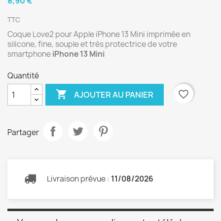
8,90 €
TTC
Coque Love2 pour Apple iPhone 13 Mini imprimée en
silicone, fine, souple et très protectrice de votre
smartphone
iPhone 13 Mini
Quantité

favorite_border
AJOUTER AU PANIER
Partager
Livraison prévue :
11/08/2026