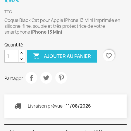
8,90 €
TTC
Coque Black Cat pour Apple iPhone 13 Mini imprimée en
silicone, fine, souple et très protectrice de votre
smartphone
iPhone 13 Mini
Quantité

favorite_border
AJOUTER AU PANIER
Partager
Livraison prévue :
11/08/2026