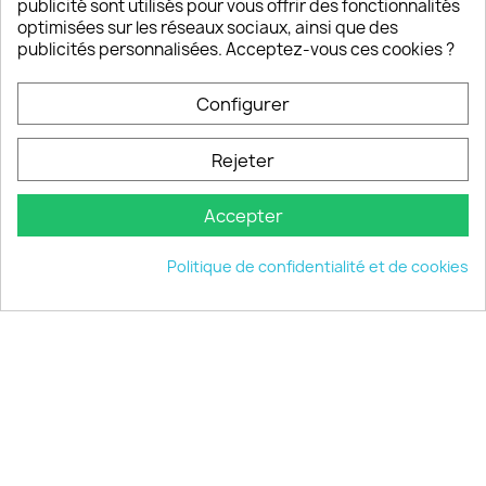
publicité sont utilisés pour vous offrir des fonctionnalités
optimisées sur les réseaux sociaux, ainsi que des
publicités personnalisées. Acceptez-vous ces cookies ?
PRODUITS

Configurer
INFORMATIONS

Rejeter
VOTRE COMPTE

Accepter
INFORMATIONS
keyboard_arrow_down
Politique de confidentialité et de cookies
© 2026 - choisistacoque.com