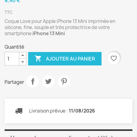
8,90 €
TTC
Coque Love pour Apple iPhone 13 Mini imprimée en
silicone, fine, souple et très protectrice de votre
smartphone
iPhone 13 Mini
Quantité

favorite_border
AJOUTER AU PANIER
Partager
Livraison prévue :
11/08/2026