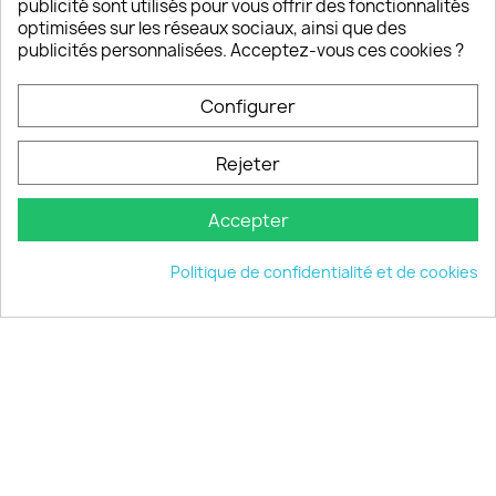
publicité sont utilisés pour vous offrir des fonctionnalités
optimisées sur les réseaux sociaux, ainsi que des
publicités personnalisées. Acceptez-vous ces cookies ?
PRODUITS

Configurer
INFORMATIONS

Rejeter
VOTRE COMPTE

Accepter
INFORMATIONS
keyboard_arrow_down
Politique de confidentialité et de cookies
© 2026 - choisistacoque.com