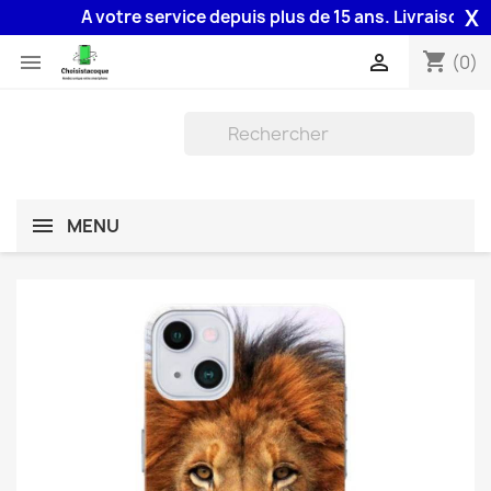
X
A votre service depuis plus de 15 ans. Livraison 48H a
shopping_cart


(0)
MENU