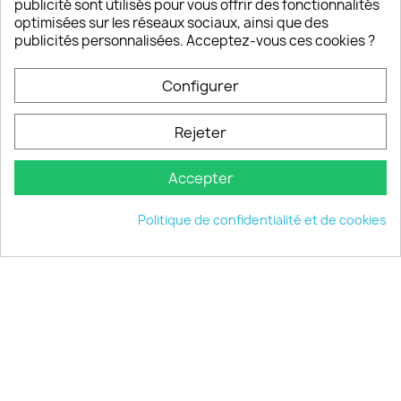
publicité sont utilisés pour vous offrir des fonctionnalités
optimisées sur les réseaux sociaux, ainsi que des
publicités personnalisées. Acceptez-vous ces cookies ?
PRODUITS

Configurer
INFORMATIONS

Rejeter
VOTRE COMPTE

Accepter
INFORMATIONS
keyboard_arrow_down
Politique de confidentialité et de cookies
© 2026 - choisistacoque.com