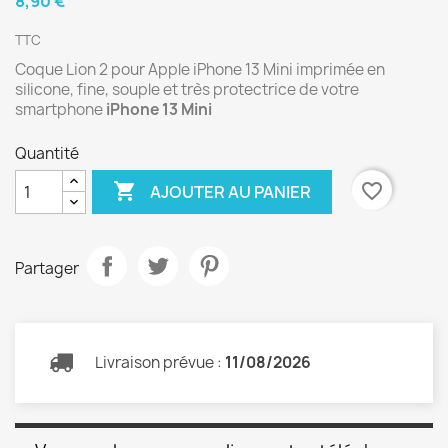
8,90 €
TTC
Coque Lion 2 pour Apple iPhone 13 Mini imprimée en
silicone, fine, souple et très protectrice de votre
smartphone
iPhone 13 Mini
Quantité

favorite_border
AJOUTER AU PANIER
Partager
Livraison prévue :
11/08/2026