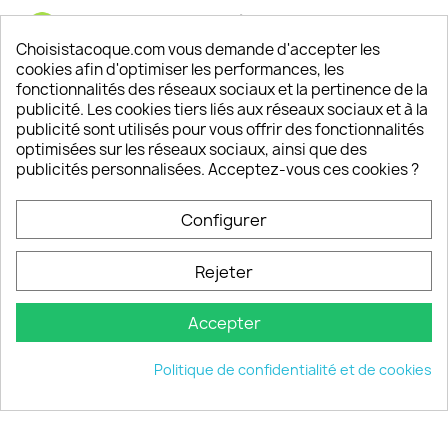
Satisfaction de nos clients
Depuis 2009, entre 92% et 94% de nos clients
Choisistacoque.com vous demande d'accepter les
sont satisfaits de nos produits
cookies afin d'optimiser les performances, les
fonctionnalités des réseaux sociaux et la pertinence de la
publicité. Les cookies tiers liés aux réseaux sociaux et à la
Un SAV à votre écoute
publicité sont utilisés pour vous offrir des fonctionnalités
Notre SAV est disponible 6/7J de 10h à 18H
optimisées sur les réseaux sociaux, ainsi que des
publicités personnalisées. Acceptez-vous ces cookies ?
Configurer
PRODUITS

Rejeter
INFORMATIONS

Accepter
VOTRE COMPTE

Politique de confidentialité et de cookies
INFORMATIONS
keyboard_arrow_down
© 2026 - choisistacoque.com