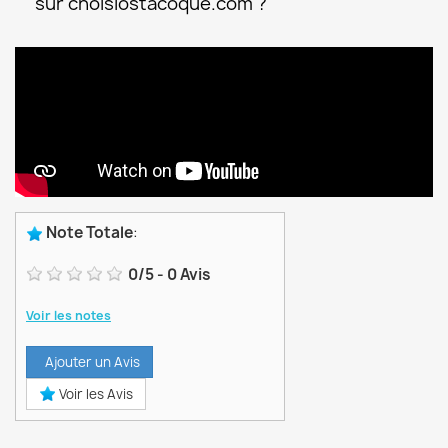
sur choisiostacoque.com ?
Note Totale
:
0
/
5
-
0
Avis
Voir les notes
Ajouter un Avis
Voir les Avis