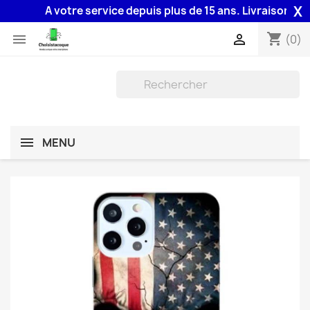
X
A votre service depuis plus de 15 ans. Livraison 48H as
shopping_cart


(0)
MENU