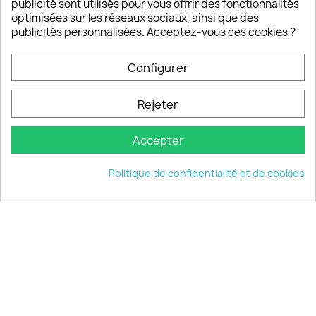
publicité sont utilisés pour vous offrir des fonctionnalités
optimisées sur les réseaux sociaux, ainsi que des
publicités personnalisées. Acceptez-vous ces cookies ?
PRODUITS

Configurer
INFORMATIONS

Rejeter
VOTRE COMPTE

Accepter
INFORMATIONS
keyboard_arrow_down
Politique de confidentialité et de cookies
© 2026 - choisistacoque.com