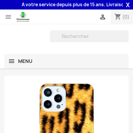
X
A votre service depuis plus de 15 ans. Livraison 48H a
shopping_cart


(0)
MENU