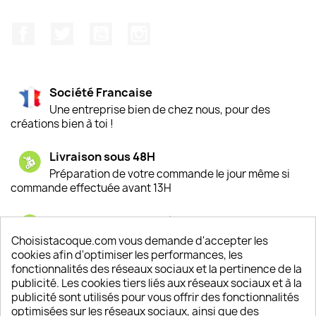
Facebook
Twitter
YouTube
Instagram
Société Francaise
Une entreprise bien de chez nous, pour des
créations bien à toi !
Livraison sous 48H
Préparation de votre commande le jour même si
commande effectuée avant 13H
Satisfaction de nos clients
Depuis 2009, entre 92% et 94% de nos clients
Choisistacoque.com vous demande d'accepter les
sont satisfaits de nos produits
cookies afin d'optimiser les performances, les
fonctionnalités des réseaux sociaux et la pertinence de la
publicité. Les cookies tiers liés aux réseaux sociaux et à la
Un SAV à votre écoute
publicité sont utilisés pour vous offrir des fonctionnalités
Notre SAV est disponible 6/7J de 10h à 18H
optimisées sur les réseaux sociaux, ainsi que des