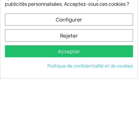
publicités personnalisées. Acceptez-vous ces cookies ?
Configurer
PRODUITS

Rejeter
INFORMATIONS

Accepter
VOTRE COMPTE

Politique de confidentialité et de cookies
INFORMATIONS
keyboard_arrow_down
© 2026 - choisistacoque.com