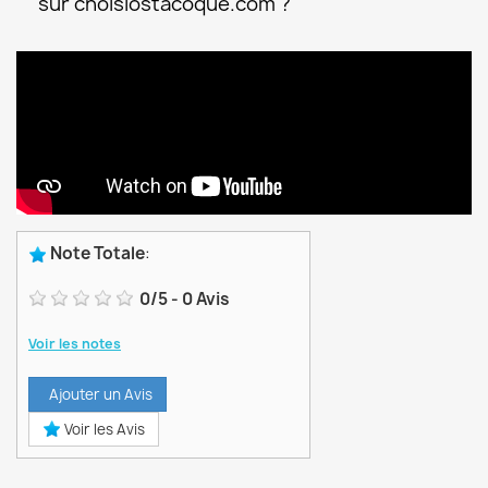
sur choisiostacoque.com ?
Note Totale
:
0
/
5
-
0
Avis
Voir les notes
Ajouter un Avis
Voir les Avis