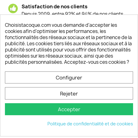
Satisfaction de nos clients
Depuis 2009, entre 92% et 94% de nos clients
sont satisfaits de nos produits
Choisistacoque.com vous demande d'accepter les
cookies afin d'optimiser les performances, les
Un SAV à votre écoute
fonctionnalités des réseaux sociaux et la pertinence de la
Notre SAV est disponible 6/7J de 10h à 18H
publicité. Les cookies tiers liés aux réseaux sociaux et à la
publicité sont utilisés pour vous offrir des fonctionnalités
optimisées sur les réseaux sociaux, ainsi que des
publicités personnalisées. Acceptez-vous ces cookies ?
PRODUITS

Configurer
INFORMATIONS

Rejeter
VOTRE COMPTE

Accepter
INFORMATIONS
keyboard_arrow_down
Politique de confidentialité et de cookies
© 2026 - choisistacoque.com