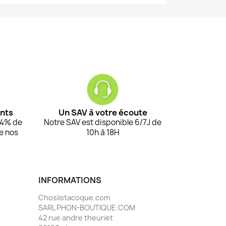
ents
Un SAV à votre écoute
94% de
Notre SAV est disponible 6/7J de
de nos
10h à 18H
INFORMATIONS
Chosiistacoque.com
SARL PHON-BOUTIQUE.COM
42 rue andre theuriet