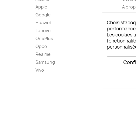
Apple
A pro
Google
Paieme
Choisistacoq
Huawei
Retou
performances,
Lenovo
Livrai
Les cookies ti
OnePlus
FAQ ch
fonctionnalit
Oppo
Comme
personnalisé
smart
Realme
Conta
Conf
Samsung
Plan d
Vivo