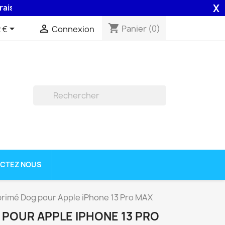
X
 48H assurée par la Poste .
shopping_cart


Panier
(0)
 €
Connexion

CTEZ NOUS
primé Dog pour Apple iPhone 13 Pro MAX
 POUR APPLE IPHONE 13 PRO