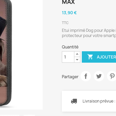
MAX
13,90 €
TTC
Etui imprimé Dog pour Apple i
protecteur pour votre smar
Quantité

AJOUTER
Partager
Livraison prévue 