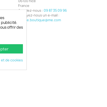
06100 nice
France
Appelez-nous :
09 87 35 09 96
Envoyez-nous un e-mail :
les
phone.boutique@me.com
 publicité.
vous offrir des
pter
é et de cookies