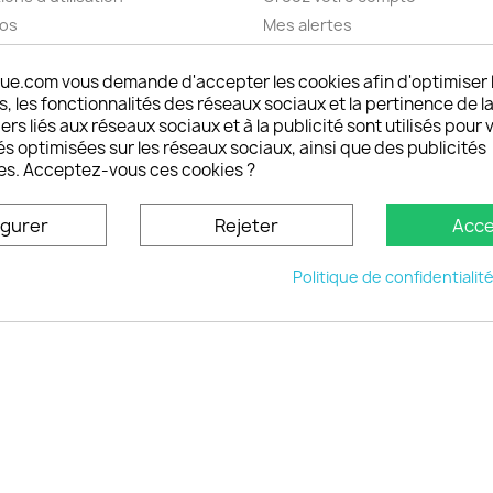
pos
Mes alertes
nt sécurisé choisistacoque
ue.com vous demande d'accepter les cookies afin d'optimiser 
rs et remboursements
 les fonctionnalités des réseaux sociaux et la pertinence de la
son DOM TOM et outremer
ers liés aux réseaux sociaux et à la publicité sont utilisés pour 
oisistacoque
és optimisées sur les réseaux sociaux, ainsi que des publicités
nt personnaliser son
es. Acceptez-vous ces cookies ?
phone
ctez-nous
igurer
Rejeter
Acce
u site
Politique de confidentialit
© 2026 - choisistacoque.com