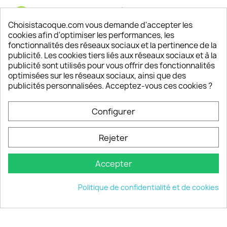
Satisfaction de nos clients
Depuis 2009, entre 92% et 94% de nos clients
Choisistacoque.com vous demande d'accepter les
sont satisfaits de nos produits
cookies afin d'optimiser les performances, les
fonctionnalités des réseaux sociaux et la pertinence de la
publicité. Les cookies tiers liés aux réseaux sociaux et à la
Un SAV à votre écoute
publicité sont utilisés pour vous offrir des fonctionnalités
Notre SAV est disponible 6/7J de 10h à 18H
optimisées sur les réseaux sociaux, ainsi que des
publicités personnalisées. Acceptez-vous ces cookies ?
Configurer
PRODUITS

Rejeter
INFORMATIONS

Accepter
VOTRE COMPTE

Politique de confidentialité et de cookies
INFORMATIONS
keyboard_arrow_down
© 2026 - choisistacoque.com