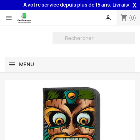
X
A votre service depuis plus de 15 ans. Livraison 48H 
shopping_cart


(0)
MENU