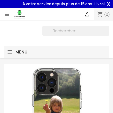
X
A votre service depuis plus de 15 ans. Livraison 48H
shopping_cart


(0)
MENU