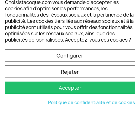
Depuis 2009, entre 92% et 94% de nos clients
Choisistacoque.com vous demande d'accepter les
sont satisfaits de nos produits
cookies afin d'optimiser les performances, les
fonctionnalités des réseaux sociaux et la pertinence de la
publicité. Les cookies tiers liés aux réseaux sociaux et à la
Un SAV à votre écoute
publicité sont utilisés pour vous offrir des fonctionnalités
Notre SAV est disponible 6/7J de 10h à 18H
optimisées sur les réseaux sociaux, ainsi que des
publicités personnalisées. Acceptez-vous ces cookies ?
Configurer
PRODUITS

Rejeter
INFORMATIONS

Accepter
VOTRE COMPTE

Politique de confidentialité et de cookies
INFORMATIONS
keyboard_arrow_down
© 2026 - choisistacoque.com