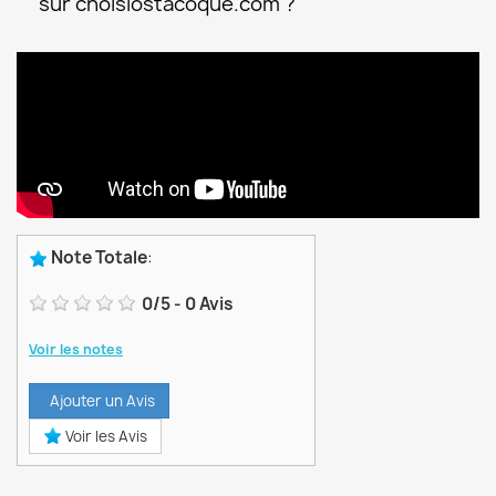
sur choisiostacoque.com ?
Note Totale
:
0
/
5
-
0
Avis
Voir les notes
Ajouter un Avis
Voir les Avis