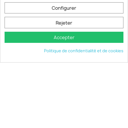
PRODUITS

Configurer
INFORMATIONS

Rejeter
VOTRE COMPTE

Accepter
INFORMATIONS
keyboard_arrow_down
Politique de confidentialité et de cookies
© 2026 - choisistacoque.com