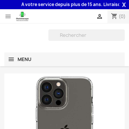
X
A votre service depuis plus de 15 ans. Livraison 48H 
shopping_cart


(0)
MENU