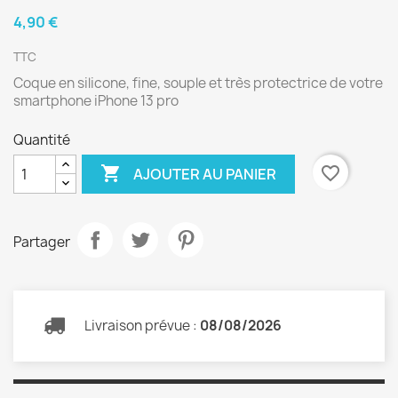
4,90 €
TTC
Coque en silicone, fine, souple et très protectrice de votre
smartphone iPhone 13 pro
Quantité

favorite_border
AJOUTER AU PANIER
Partager
Livraison prévue :
08/08/2026