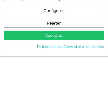
Configurer
PRODUITS

Rejeter
INFORMATIONS

Accepter
VOTRE COMPTE

Politique de confidentialité et de cookies
INFORMATIONS
keyboard_arrow_down
© 2026 - choisistacoque.com