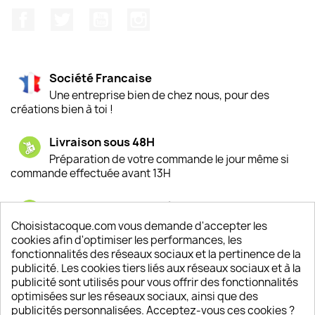
Facebook
Twitter
YouTube
Instagram
Société Francaise
Une entreprise bien de chez nous, pour des
créations bien à toi !
Livraison sous 48H
Préparation de votre commande le jour même si
commande effectuée avant 13H
Satisfaction de nos clients
Depuis 2009, entre 92% et 94% de nos clients
Choisistacoque.com vous demande d'accepter les
sont satisfaits de nos produits
cookies afin d'optimiser les performances, les
fonctionnalités des réseaux sociaux et la pertinence de la
publicité. Les cookies tiers liés aux réseaux sociaux et à la
Un SAV à votre écoute
publicité sont utilisés pour vous offrir des fonctionnalités
Notre SAV est disponible 6/7J de 10h à 18H
optimisées sur les réseaux sociaux, ainsi que des
publicités personnalisées. Acceptez-vous ces cookies ?