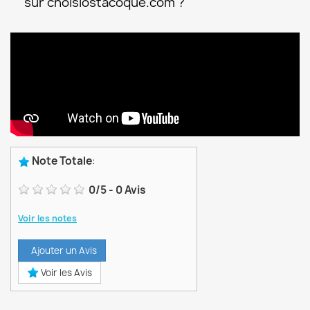
sur choisiostacoque.com ?
Note Totale
:
0
/
5
-
0
Avis
Voir les notes
Ajouter un Avis
Voir les Avis