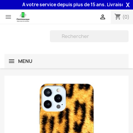
X
A votre service depuis plus de 15 ans. Livraison 48H a
shopping_cart


(0)
MENU