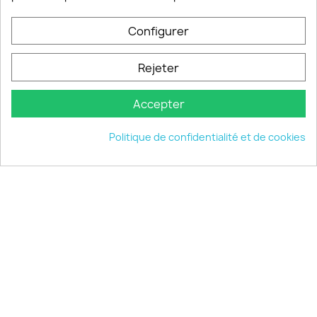
Configurer
PRODUITS

Rejeter
INFORMATIONS

Accepter
VOTRE COMPTE

Politique de confidentialité et de cookies
INFORMATIONS
keyboard_arrow_down
© 2026 - choisistacoque.com