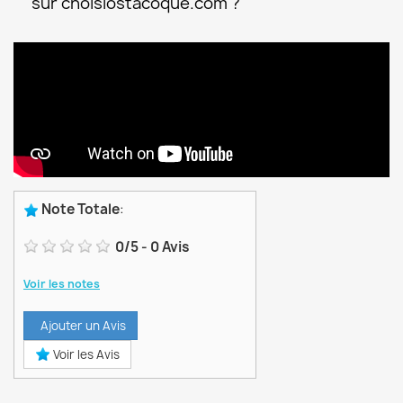
sur choisiostacoque.com ?
Note Totale
:
0
/
5
-
0
Avis
Voir les notes
Ajouter un Avis
Voir les Avis