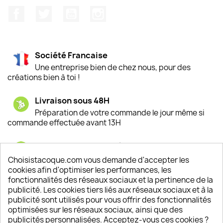
Facebook
Twitter
YouTube
Instagram
Société Francaise
Une entreprise bien de chez nous, pour des
créations bien à toi !
Livraison sous 48H
Préparation de votre commande le jour même si
commande effectuée avant 13H
Satisfaction de nos clients
Depuis 2009, entre 92% et 94% de nos clients
Choisistacoque.com vous demande d'accepter les
sont satisfaits de nos produits
cookies afin d'optimiser les performances, les
fonctionnalités des réseaux sociaux et la pertinence de la
publicité. Les cookies tiers liés aux réseaux sociaux et à la
Un SAV à votre écoute
publicité sont utilisés pour vous offrir des fonctionnalités
Notre SAV est disponible 6/7J de 10h à 18H
optimisées sur les réseaux sociaux, ainsi que des
publicités personnalisées. Acceptez-vous ces cookies ?