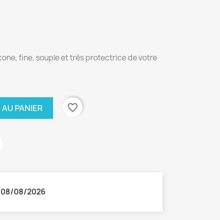
one, fine, souple et très protectrice de votre
favorite_border
 AU PANIER
:
08/08/2026