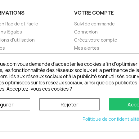
RMATIONS
VOTRE COMPTE
on Rapide et Facile
Suivi de commande
ns légales
Connexion
ions d'utilisation
Créez votre compte
pos
Mes alertes
nt sécurisé choisistacoque
ue.com vous demande d'accepter les cookies afin d'optimiser 
rs et remboursements
 les fonctionnalités des réseaux sociaux et la pertinence de la
son DOM TOM et outremer
ers liés aux réseaux sociaux et à la publicité sont utilisés pour 
oisistacoque
és optimisées sur les réseaux sociaux, ainsi que des publicités
nt personnaliser son
es. Acceptez-vous ces cookies ?
phone
ctez-nous
igurer
Rejeter
Acce
u site
Politique de confidentialit
© 2026 - choisistacoque.com