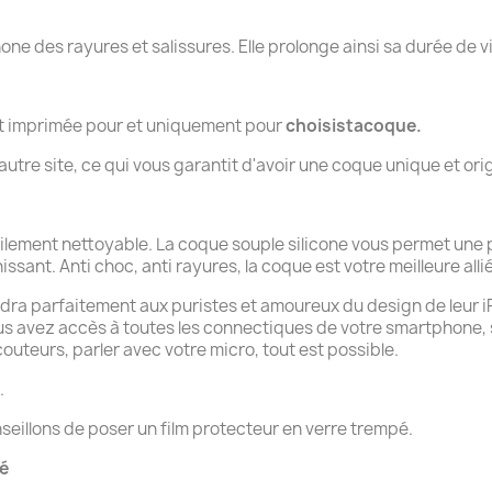
.
hone des rayures et salissures. Elle prolonge ainsi sa durée de v
nt imprimée pour et uniquement pour
choisistacoque.
tre site, ce qui vous garantit d'avoir une coque unique et orig
cilement nettoyable. La coque souple silicone vous permet une 
nissant. Anti choc, anti rayures, la coque est votre meilleure alli
dra parfaitement aux puristes et amoureux du design de leur iPho
ous avez accès à toutes les connectiques de votre smartphone,
uteurs, parler avec votre micro, tout est possible.
.
seillons de poser un film protecteur en verre trempé.
té