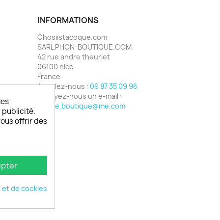
INFORMATIONS
Chosiistacoque.com
SARL PHON-BOUTIQUE.COM
42 rue andre theuriet
06100 nice
France
Appelez-nous :
09 87 35 09 96
Envoyez-nous un e-mail :
les
phone.boutique@me.com
 publicité.
vous offrir des
pter
é et de cookies