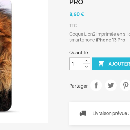
PRO
8,90 €
TTC
Coque Lion2 imprimée en silic
smartphone
iPhone 13 Pro
Quantité

AJOUTER
Partager
Livraison prévue 