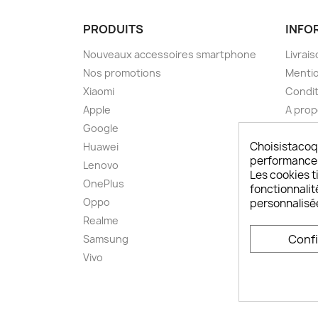
PRODUITS
INFO
Nouveaux accessoires smartphone
Livrais
Nos promotions
Mentio
Xiaomi
Condit
Apple
A pro
Google
Paieme
Choisistacoq
Huawei
Retou
performances,
Lenovo
Livrai
Les cookies ti
OnePlus
FAQ ch
fonctionnalit
Oppo
Comme
personnalisé
smart
Realme
Conta
Conf
Samsung
Plan d
Vivo