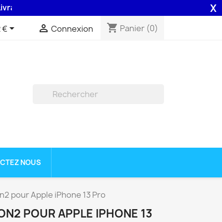
X
on 48H assurée par la Poste .
shopping_cart


Panier
(0)
 €
Connexion

CTEZ NOUS
n2 pour Apple iPhone 13 Pro
ON2 POUR APPLE IPHONE 13