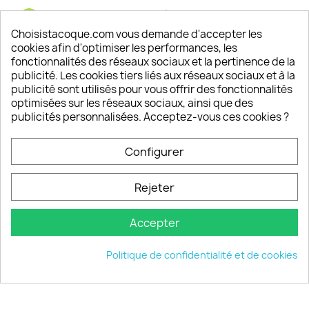
Satisfaction de nos clients
Depuis 2009, entre 92% et 94% de nos clients
Choisistacoque.com vous demande d'accepter les
sont satisfaits de nos produits
cookies afin d'optimiser les performances, les
fonctionnalités des réseaux sociaux et la pertinence de la
publicité. Les cookies tiers liés aux réseaux sociaux et à la
Un SAV à votre écoute
publicité sont utilisés pour vous offrir des fonctionnalités
Notre SAV est disponible 6/7J de 10h à 18H
optimisées sur les réseaux sociaux, ainsi que des
publicités personnalisées. Acceptez-vous ces cookies ?
Configurer
PRODUITS

Rejeter
INFORMATIONS

Accepter
VOTRE COMPTE

Politique de confidentialité et de cookies
INFORMATIONS
keyboard_arrow_down
© 2026 - choisistacoque.com