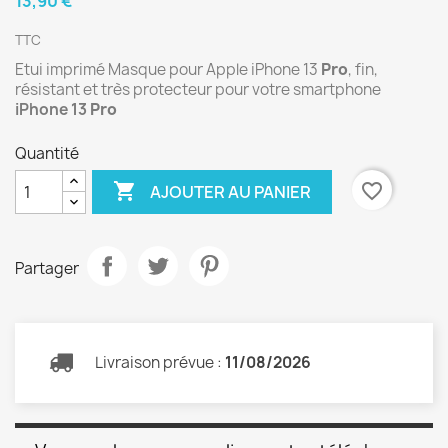
13,90 €
TTC
Etui imprimé Masque pour Apple iPhone 13
Pro
, fin,
résistant et très protecteur pour votre smartphone
iPhone 13
Pro
Quantité

favorite_border
AJOUTER AU PANIER
Partager
Livraison prévue :
11/08/2026