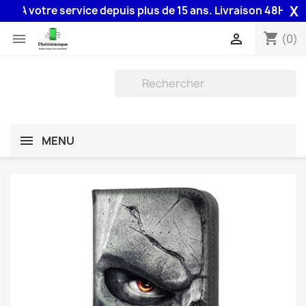
X
A votre service depuis plus de 15 ans. Livraison 48H assuré
shopping_cart


(0)
MENU