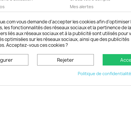
pos
Mes alertes
nt sécurisé choisistacoque
ue.com vous demande d'accepter les cookies afin d'optimiser 
rs et remboursements
 les fonctionnalités des réseaux sociaux et la pertinence de la
son DOM TOM et outremer
ers liés aux réseaux sociaux et à la publicité sont utilisés pour 
oisistacoque
és optimisées sur les réseaux sociaux, ainsi que des publicités
nt personnaliser son
es. Acceptez-vous ces cookies ?
phone
ctez-nous
igurer
Rejeter
Acce
u site
Politique de confidentialit
© 2026 - choisistacoque.com