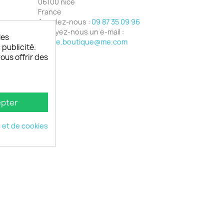
06100 nice
France
Appelez-nous :
09 87 35 09 96
Envoyez-nous un e-mail :
les
phone.boutique@me.com
 publicité.
vous offrir des
pter
é et de cookies