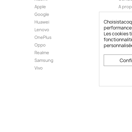
Apple
A pro
Google
Paieme
Choisistacoq
Huawei
Retou
performances,
Lenovo
Livrai
Les cookies ti
OnePlus
FAQ ch
fonctionnalit
Oppo
Comme
personnalisé
smart
Realme
Conta
Conf
Samsung
Plan d
Vivo