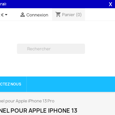
X
n 48H assurée par la Poste .
shopping_cart


Panier
(0)
 €
Connexion

CTEZ NOUS
el pour Apple iPhone 13 Pro
NEL POUR APPLE IPHONE 13