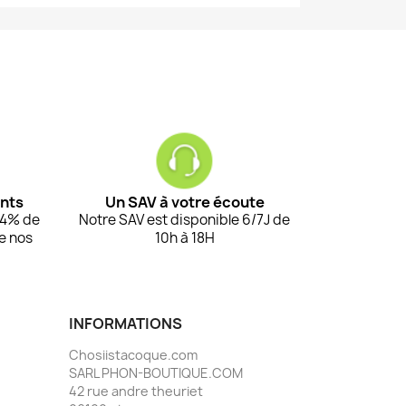
ents
Un SAV à votre écoute
94% de
Notre SAV est disponible 6/7J de
de nos
10h à 18H
INFORMATIONS
Chosiistacoque.com
SARL PHON-BOUTIQUE.COM
42 rue andre theuriet