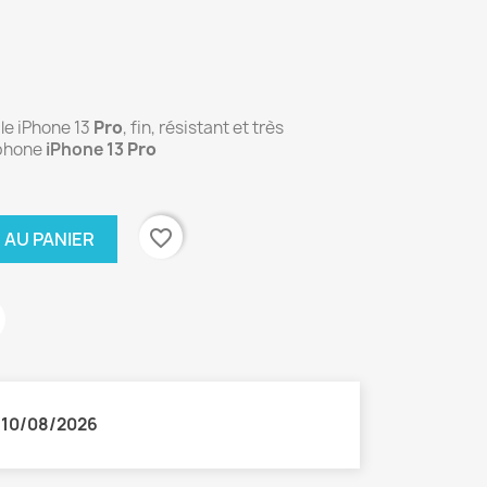
le iPhone 13
Pro
, fin, résistant et très
tphone
iPhone 13
Pro
favorite_border
 AU PANIER
:
10/08/2026