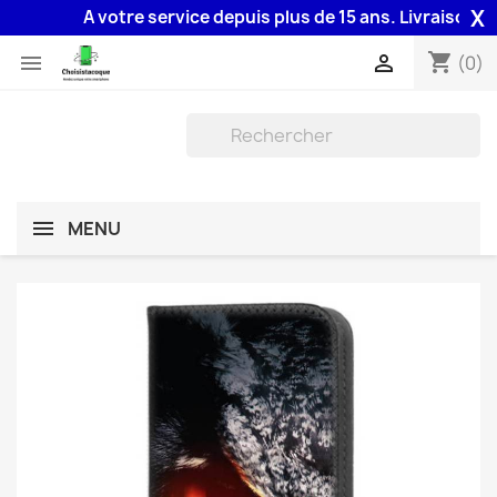
X
A votre service depuis plus de 15 ans. Livraison 48H 
shopping_cart


(0)
MENU