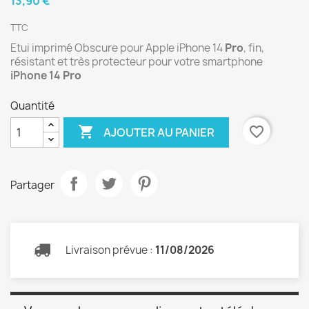
13,90 €
TTC
Etui imprimé Obscure pour Apple iPhone 14
Pro
, fin,
résistant et très protecteur pour votre smartphone
iPhone 14
Pro
Quantité

favorite_border
AJOUTER AU PANIER
Partager
Livraison prévue :
11/08/2026