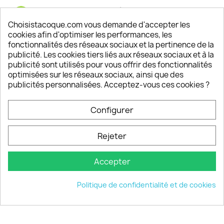
Satisfaction de nos clients
Depuis 2009, entre 92% et 94% de nos clients
Choisistacoque.com vous demande d'accepter les
sont satisfaits de nos produits
cookies afin d'optimiser les performances, les
fonctionnalités des réseaux sociaux et la pertinence de la
publicité. Les cookies tiers liés aux réseaux sociaux et à la
Un SAV à votre écoute
publicité sont utilisés pour vous offrir des fonctionnalités
Notre SAV est disponible 6/7J de 10h à 18H
optimisées sur les réseaux sociaux, ainsi que des
publicités personnalisées. Acceptez-vous ces cookies ?
Configurer
PRODUITS

Rejeter
INFORMATIONS

Accepter
VOTRE COMPTE

Politique de confidentialité et de cookies
INFORMATIONS
keyboard_arrow_down
© 2026 - choisistacoque.com