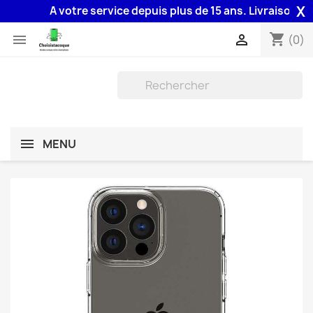
X
A votre service depuis plus de 15 ans. Livraison 48H 
shopping_cart


(0)
MENU