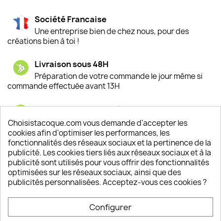
Société Francaise
Une entreprise bien de chez nous, pour des
créations bien à toi !
Livraison sous 48H
Préparation de votre commande le jour même si
commande effectuée avant 13H
Satisfaction de nos clients
Depuis 2009, entre 92% et 94% de nos clients
Choisistacoque.com vous demande d'accepter les
sont satisfaits de nos produits
cookies afin d'optimiser les performances, les
fonctionnalités des réseaux sociaux et la pertinence de la
publicité. Les cookies tiers liés aux réseaux sociaux et à la
Un SAV à votre écoute
publicité sont utilisés pour vous offrir des fonctionnalités
Notre SAV est disponible 6/7J de 10h à 18H
optimisées sur les réseaux sociaux, ainsi que des
publicités personnalisées. Acceptez-vous ces cookies ?
Configurer
PRODUITS
