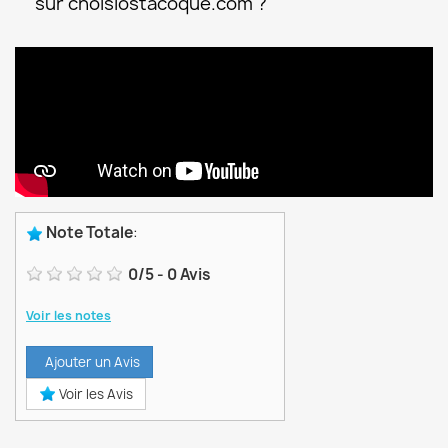
sur choisiostacoque.com ?
Note Totale
:
0
/
5
-
0
Avis
Voir les notes
Ajouter un Avis
Voir les Avis