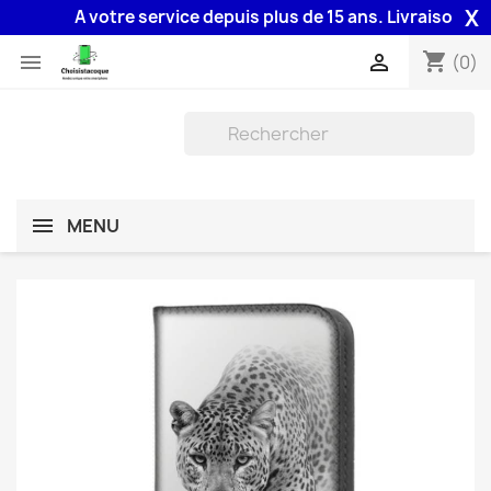
X
A votre service depuis plus de 15 ans. Livraison 48H a
shopping_cart


(0)
MENU