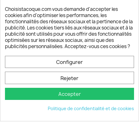
Satisfaction de nos clients
Depuis 2009, entre 92% et 94% de nos clients
Choisistacoque.com vous demande d'accepter les
sont satisfaits de nos produits
cookies afin d'optimiser les performances, les
fonctionnalités des réseaux sociaux et la pertinence de la
publicité. Les cookies tiers liés aux réseaux sociaux et à la
Un SAV à votre écoute
publicité sont utilisés pour vous offrir des fonctionnalités
Notre SAV est disponible 6/7J de 10h à 18H
optimisées sur les réseaux sociaux, ainsi que des
publicités personnalisées. Acceptez-vous ces cookies ?
Configurer
PRODUITS

Rejeter
INFORMATIONS

Accepter
VOTRE COMPTE

Politique de confidentialité et de cookies
INFORMATIONS
keyboard_arrow_down
© 2026 - choisistacoque.com