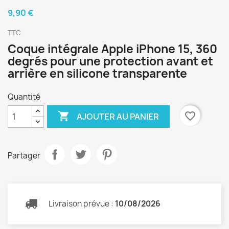
9,90 €
TTC
Coque intégrale Apple iPhone 15, 360
degrés pour une protection avant et
arrière en silicone transparente
Quantité

favorite_border
AJOUTER AU PANIER
Partager
Livraison prévue :
10/08/2026