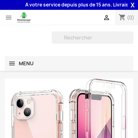
X
A votre service depuis plus de 15 ans. Livraison 48H
shopping_cart


(0)
MENU