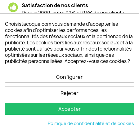
Satisfaction de nos clients
Depuis 2009, entre 92% et 94% de nos clients
sont satisfaits de nos produits
Choisistacoque.com vous demande d'accepter les
cookies afin d'optimiser les performances, les
Un SAV à votre écoute
fonctionnalités des réseaux sociaux et la pertinence de la
Notre SAV est disponible 6/7J de 10h à 18H
publicité. Les cookies tiers liés aux réseaux sociaux et à la
publicité sont utilisés pour vous offrir des fonctionnalités
optimisées sur les réseaux sociaux, ainsi que des
publicités personnalisées. Acceptez-vous ces cookies ?
PRODUITS

Configurer
INFORMATIONS

Rejeter
VOTRE COMPTE

Accepter
INFORMATIONS
keyboard_arrow_down
Politique de confidentialité et de cookies
© 2026 - choisistacoque.com