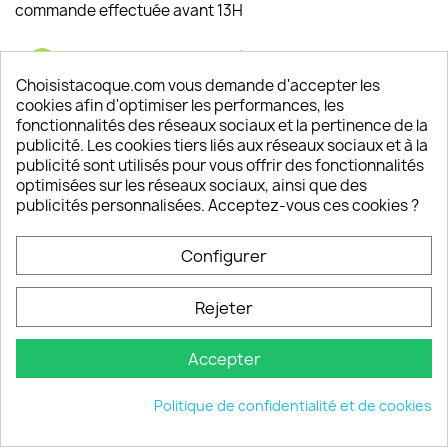
commande effectuée avant 13H
Satisfaction de nos clients
Depuis 2009, entre 92% et 94% de nos clients
Choisistacoque.com vous demande d'accepter les
sont satisfaits de nos produits
cookies afin d'optimiser les performances, les
fonctionnalités des réseaux sociaux et la pertinence de la
publicité. Les cookies tiers liés aux réseaux sociaux et à la
Un SAV à votre écoute
publicité sont utilisés pour vous offrir des fonctionnalités
Notre SAV est disponible 6/7J de 10h à 18H
optimisées sur les réseaux sociaux, ainsi que des
publicités personnalisées. Acceptez-vous ces cookies ?
Configurer
PRODUITS

Rejeter
INFORMATIONS

Accepter
VOTRE COMPTE

Politique de confidentialité et de cookies
INFORMATIONS
keyboard_arrow_down