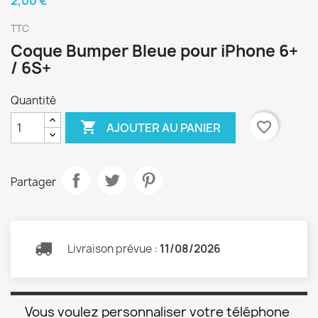
2,00 €
TTC
Coque Bumper Bleue pour iPhone 6+
/ 6S+
Quantité

favorite_border
AJOUTER AU PANIER
Partager
Livraison prévue :
11/08/2026
Vous voulez personnaliser votre téléphone