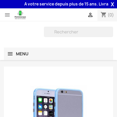
X
A votre service depuis plus de 15 ans. Livraison 4
shopping_cart


(0)
MENU