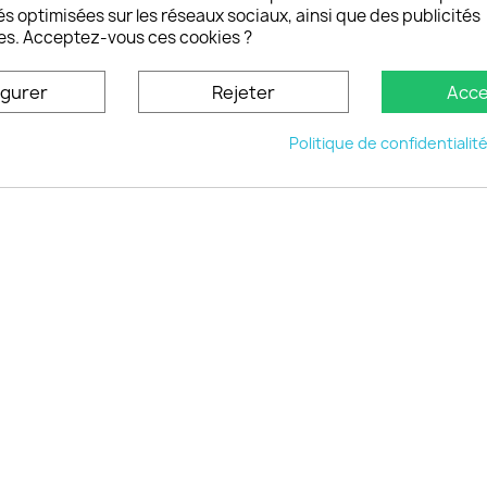
oisistacoque
és optimisées sur les réseaux sociaux, ainsi que des publicités
nt personnaliser son
es. Acceptez-vous ces cookies ?
phone
ctez-nous
igurer
Rejeter
Acce
u site
Politique de confidentialit
© 2026 - choisistacoque.com