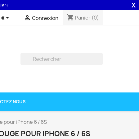
X
son 48H assurée par la Poste .
shopping_cart


Panier
(0)
 €
Connexion

CTEZ NOUS
pour iPhone 6 / 6S
UGE POUR IPHONE 6 / 6S