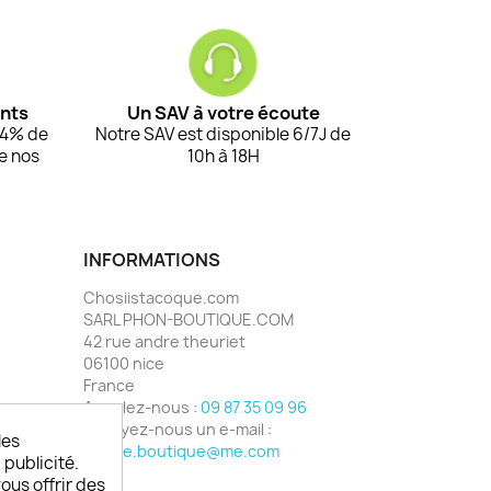
ents
Un SAV à votre écoute
94% de
Notre SAV est disponible 6/7J de
de nos
10h à 18H
INFORMATIONS
Chosiistacoque.com
SARL PHON-BOUTIQUE.COM
42 rue andre theuriet
06100 nice
France
Appelez-nous :
09 87 35 09 96
Envoyez-nous un e-mail :
les
phone.boutique@me.com
 publicité.
vous offrir des