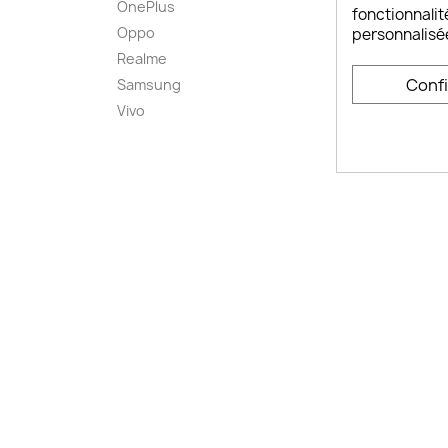
OnePlus
FAQ ch
fonctionnalit
Oppo
Comme
personnalisé
smart
Realme
Conta
Conf
Samsung
Plan d
Vivo