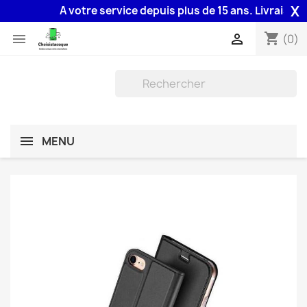
X
A votre service depuis plus de 15 ans. Livraison 48
shopping_cart


(0)
MENU