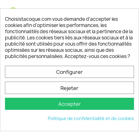
Satisfaction de nos clients
Depuis 2009, entre 92% et 94% de nos clients
Choisistacoque.com vous demande d'accepter les
sont satisfaits de nos produits
cookies afin d'optimiser les performances, les
fonctionnalités des réseaux sociaux et la pertinence de la
publicité. Les cookies tiers liés aux réseaux sociaux et à la
Un SAV à votre écoute
publicité sont utilisés pour vous offrir des fonctionnalités
Notre SAV est disponible 6/7J de 10h à 18H
optimisées sur les réseaux sociaux, ainsi que des
publicités personnalisées. Acceptez-vous ces cookies ?
Configurer
PRODUITS

Rejeter
INFORMATIONS

Accepter
VOTRE COMPTE

Politique de confidentialité et de cookies
INFORMATIONS
keyboard_arrow_down
© 2026 - choisistacoque.com